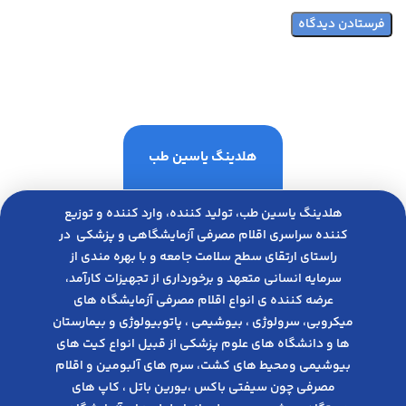
هلدینگ یاسین طب
هلدینگ یاسین طب، تولید کننده، وارد کننده و توزیع
کننده سراسری اقلام مصرفی آزمایشگاهی و پزشکی در
راﺳﺘﺎی ارﺗﻘﺎی ﺳﻄﺢ ﺳﻼﻣﺖ ﺟﺎﻣﻌﻪ و ﺑﺎ ﺑﻬﺮه ﻣﻨﺪی از
ﺳﺮﻣﺎﯾﻪ انسانی متعهد و ﺑﺮﺧﻮرداری از ﺗﺠﻬﯿﺰات ﮐﺎرآﻣﺪ،
عرضه کننده ی انواع اﻗﻼم مصرفی آزﻣﺎﯾﺸﮕﺎه های
میکروبی، ﺳﺮوﻟﻮژی ، ﺑﯿﻮﺷﯿﻤﯽ ، پاتوبیولوژی و بیمارستان
ها و دانشگاه های علوم پزشکی از قبیل انواع کیت های
بیوشیمی ومحیط های کشت، سرم های آلبومین و اقلام
مصرفی چون سیفتی باکس ،یورین باتل ، کاپ های