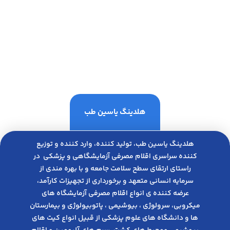
هلدینگ یاسین طب
هلدینگ یاسین طب، تولید کننده، وارد کننده و توزیع
کننده سراسری اقلام مصرفی آزمایشگاهی و پزشکی در
راﺳﺘﺎی ارﺗﻘﺎی ﺳﻄﺢ ﺳﻼﻣﺖ ﺟﺎﻣﻌﻪ و ﺑﺎ ﺑﻬﺮه ﻣﻨﺪی از
ﺳﺮﻣﺎﯾﻪ انسانی متعهد و ﺑﺮﺧﻮرداری از ﺗﺠﻬﯿﺰات ﮐﺎرآﻣﺪ،
عرضه کننده ی انواع اﻗﻼم مصرفی آزﻣﺎﯾﺸﮕﺎه های
میکروبی، ﺳﺮوﻟﻮژی ، ﺑﯿﻮﺷﯿﻤﯽ ، پاتوبیولوژی و بیمارستان
ها و دانشگاه های علوم پزشکی از قبیل انواع کیت های