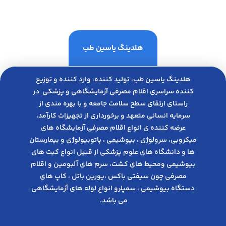
هلدینگ یاسین طب
هلدینگ یاسین طب، تولید کننده، وارد کننده و توزیع
کننده سراسری اقلام مصرفی آزمایشگاهی و پزشکی در
راﺳﺘﺎی ارﺗﻘﺎی ﺳﻄﺢ ﺳﻼﻣﺖ ﺟﺎﻣﻌﻪ و ﺑﺎ ﺑﻬﺮه ﻣﻨﺪی از
ﺳﺮﻣﺎﯾﻪ انسانی متعهد و ﺑﺮﺧﻮرداری از ﺗﺠﻬﯿﺰات ﮐﺎرآﻣﺪ،
عرضه کننده ی انواع اﻗﻼم مصرفی آزﻣﺎﯾﺸﮕﺎه های
میکروبی، ﺳﺮوﻟﻮژی ، ﺑﯿﻮﺷﯿﻤﯽ ، پاتوبیولوژی و بیمارستان
ها و دانشگاه های علوم پزشکی از قبیل انواع کیت های
بیوشیمی ومحیط های کشت، سرم های آلبومین و اقلام
مصرفی چون سیفتی باکس ،یورین باتل ، کاپ های
دستگاه بیوشیمی ، سمپلرو انواع لوله های آزمایشگاهی
می باشد.