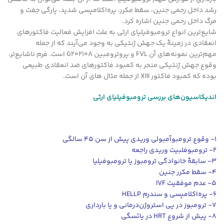
رشد داخل رحمی جنین، سقط مکرر، پره‌اکلامپسی شدید، پارگی جفت و
مرگ داخل رحمی جنین اشاره کرد.
شایع‌ترین انواع ترومبوفیلیای ارثی به علت افزایش فعالیت فاکتورهای
انعقادی در زمینۀ یک جهش ژنتیکی به وجود می‌آیند که از جمله
مهم‌ترین نمونه‌های آن FVL و پروترومبین G٢٠٢١٠A است. فرم ناشایع‌تر،
وقوع جهش ژنتیکی منجر به کمبود فاکتورهای ضد انعقادی طبیعی
بوده که کمبود فاکتور XIII از جمله مثال های آن است.
اندیکاسیون‌های بررسی ترومبوفیلیای ارثی
١- وقوع ترومبوآمبولی وریدی پیش از سن ٤٥ سالگی
٢- ترومبوفلبیت وریدی راجعه
٣- سابقۀ خانوادگی ترومبوز یا ترومبوفیلیا
٤- سقط مکرر جنین
٥- عدم موفقیت IVF
٦- پره‌اکلامپسی و سندرم HELLP
٧- ترومبوز در پی استروژن‌درمانی و یا بارداری
٨- پیش از شروع HRT در یائسگی