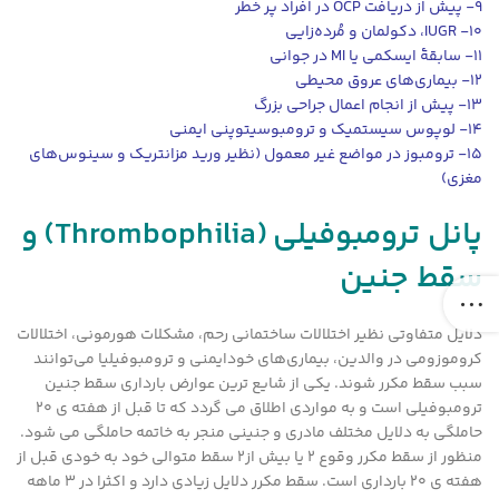
٩- پیش از دریافت OCP در افراد پر خطر
١٠- IUGR، دکولمان و مُرده‌زایی
١١- سابقۀ ایسکمی یا MI در جوانی
١٢- بیماری‌های عروق محیطی
١٣- پیش از انجام اعمال جراحی بزرگ
١٤- لوپوس سیستمیک و ترومبوسیتوپنی ایمنی
١٥- ترومبوز در مواضع غیر معمول (نظیر ورید مزانتریک و سینوس‌های
مغزی)
پانل ترومبوفیلی
(Thrombophilia)
و
سقط جنین
دلایل متفاوتی نظیر اختلالات ساختمانی رحم، مشکلات هورمونی، اختلالات
کروموزومی در والدین، بیماری‌های خودایمنی و ترومبوفیلیا می‌توانند
سبب سقط مکرر شوند. یکی از شایع ترین عوارض بارداری سقط جنین
ترومبوفیلی است و به مواردی اطلاق می گردد که تا قبل از هفته ی 20
حاملگی به دلایل مختلف مادری و جنینی منجر به خاتمه حاملگی می شود.
منظور از سقط مکرر وقوع 2 یا بیش از2 سقط متوالی خود به خودی قبل از
هفته ی 20 بارداری است. سقط مکرر دلایل زیادی دارد و اکثرا در 3 ماهه