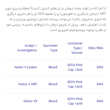
از آنجا که در افراد واجد جهش در ژن‌های کنترل کنندۀ انعقادپذیری خون،
HRT (درمان جایگزین با هورمون) و یا مصرفOCP (و یا هر داروی دیگری
که حاوی استروژن باشد) می‌تواند ریسک تشکیل ترومبوز وریدی را به
شدت افزایش دهد، پیش از شروع درمان با داروهای نامبرده، بررسی فرد
از نظر رد وجود ترومبوفیلیا ضروری است.
Container
Analyt /
Specimen
Type/
DNA/RNA
Investigation
Type
Volume
EDTA Pink
Factor V Leiden
Blood
DNA
Cap /5ml
EDTA Pink
Factor V HR2
Blood
DNA
Cap /5ml
EDTA Pink
Factor VII
Blood
DNA
Cap /5ml