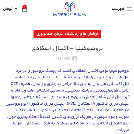
0
فهرست
0
تومان
,
,
آزمایش ها و آزمایشگاه
درمان
هماتولوژی
ترومبوفیلیا – اختلال انعقادی
Yasinlab
ترومبوفیلیا نوعی اختلال انعقادی است که ریسک ترومبوز را در فرد
افزایش می‌دهد و می‌تواند در ‌زمینۀ علل ارثی یا اکتسابی ایجاد شود. از
علل اکتسابی می‌توان به سن بالا، جراحی، بارداری و زایمان، مصرف OCP،
چاقی، هایپرلیپیدمی، دیابت، بدخیمی، نارسایی احتقانی قلب و… اشاره
کرد. علل ارثی شامل جهش در ژن‌های متعددی است که مهم‌ترین آنها
جهش در ژن فاکتور V انعقادی (FVL)، جهش در ژن فاکتور II (پروترومبین
G٢٠٢١٠A)، PAI-١، MTHFR (C٦٧٧T، A١٢٩٨C) و فاکتور XIII هستند. در
صورت وجود جهش در هر یک از ژن‌های کنترل کنندۀ انعقادپذیری خون،
خطر تشکیل لخته و بروز حوادث ترومبوتیک به شکل معناداری افزایش
می‌یابد.