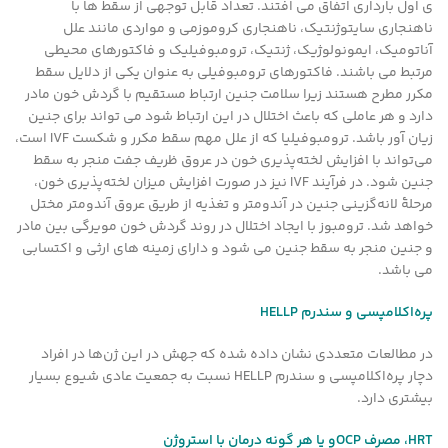
ی اول بارداری اتفاق می افتند. تعداد قابل توجهی از سقط ها با
ناهنجاری سایتوژنتیک، ناهنجاری کروموزمی و مواردی مانند علل
آناتومیک، ایمونولوژیک، ژنتیک، ترومبوفیلیک و فاکتورهای محیطی
مرتبط می باشند. فاکتورهای ترومبوفیلی به عنوان یکی از دلایل سقط
مکرر مطرح هستند زیرا سلامت جنین ارتباط مستقیم با گردش خون مادر
دارد و هر عاملی که باعث اختلال در این ارتباط شود می تواند برای جنین
زیان آور باشد. ترومبوفیلیا که از علل مهم سقط مکرر و شکست IVF است،
می‌تواند با افزایش لخته‌پذیری خون در عروق ظریف جفت منجر به سقط
جنین شود. در فرآیند IVF نیز در صورت افزایش میزان لخته‌پذیری خون،
مرحلۀ لانه‌گزینی جنین در آندومتر و تغذیه از طریق عروق آندومتر مختل
خواهد شد. ترومبوز با ایجاد اختلال در روند گردش خون مویرگی بین مادر
و جنین منجر به سقط جنین می شود و دارای زمینه های ارثی و اکتسابی
می باشد.
پره‌اکلامپسی و سندرم
HELLP
در مطالعات متعددی نشان داده شده که جهش در این ژن‌ها در افراد
دچار پره‌اکلامپسی و سندرم HELLP نسبت به جمعیت عادی شیوع بسیار
بیشتری دارد.
HRT
، مصرف
OCP
و یا هر گونه درمان با استروژن