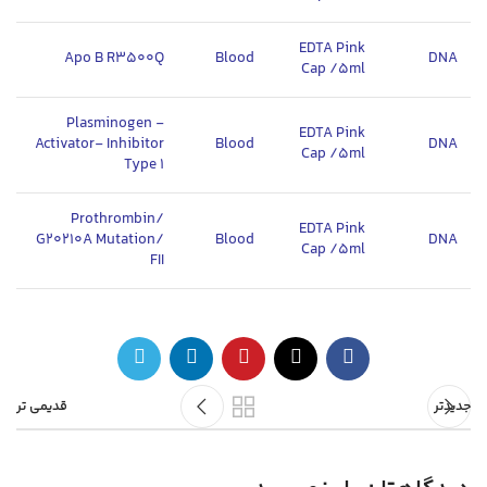
EDTA Pink
Apo B R3500Q
Blood
DNA
Cap /5ml
Plasminogen -
EDTA Pink
Activator- Inhibitor
Blood
DNA
Cap /5ml
Type 1
Prothrombin/
EDTA Pink
G20210A Mutation/
Blood
DNA
Cap /5ml
FII
جدیدتر
قدیمی تر