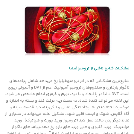
مشکلات شایع ناشی از ترومبوفیلیا
شایع‌ترین مشکلاتی که در اثر ترومبوفیلیا رخ می‌دهد شامل پیامدهای
ناگوار بارداری و سندرم‌های ترومبو آمبولیک اعم از DVT و آمبولی ریوی
است. DVT غالباً در پا ایجاد و با درد، تورم و قرمزی اندام مشخص می‌شود.
این لخته می‌تواند کنده شده، به سمت ریه حرکت کند و بسته به اندازه و
موقعیت لخته منجر به ایجاد تنگی نفس و تاکی‌پنه، درد قفسه سینه و
گاه کُلاپس، شوک و ایست قلبی شود. تشکیل لخته می‌تواند در بسیاری از
نقاط دیگر بدن مانند مغز، کبد (ترومبوز ورید پورت و هپاتیک)، ورید
مزانتریک، ورید کلیوی و حتی وریدهای بازو رخ دهد.پیامدهای ناگوار
بارداری از عوارض مهم ترومبوفیلیا است که از آن جمله می‌توان به کاهش