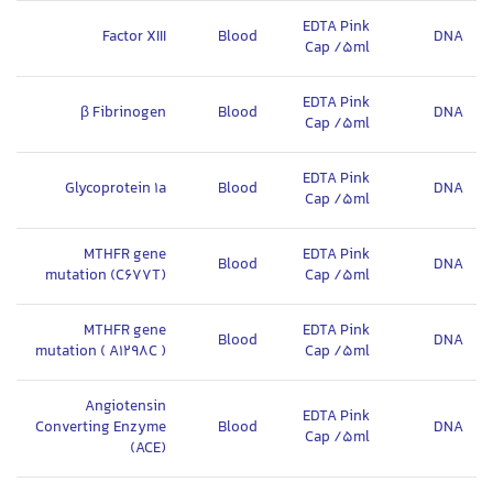
EDTA Pink
Factor XIII
Blood
DNA
Cap /5ml
EDTA Pink
β Fibrinogen
Blood
DNA
Cap /5ml
EDTA Pink
Glycoprotein 1a
Blood
DNA
Cap /5ml
MTHFR gene
EDTA Pink
Blood
DNA
mutation (C677T)
Cap /5ml
MTHFR gene
EDTA Pink
Blood
DNA
mutation ( A1298C )
Cap /5ml
Angiotensin
EDTA Pink
Converting Enzyme
Blood
DNA
Cap /5ml
(ACE)