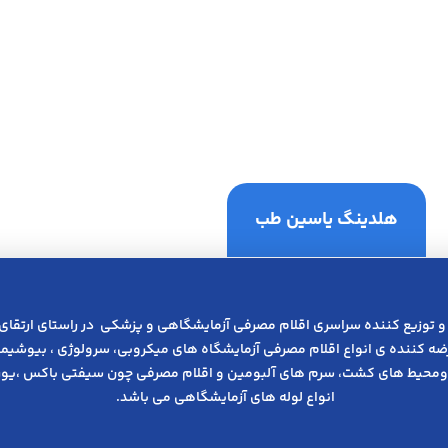
هلدینگ یاسین طب
و توزیع کننده سراسری اقلام مصرفی آزمایشگاهی و پزشکی در راﺳﺘﺎی ارﺗﻘﺎی
عرضه کننده ی انواع اﻗﻼم مصرفی آزﻣﺎﯾﺸﮕﺎه های میکروبی، ﺳﺮوﻟﻮژی ، ﺑﯿﻮﺷﯿﻤﯽ
ومحیط های کشت، سرم های آلبومین و اقلام مصرفی چون سیفتی باکس ،یوری
انواع لوله های آزمایشگاهی می باشد.