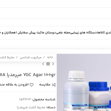
دی کالاها
دستگاه های زیبایی
مجله علمی
دوستان ما
ثبت پیش سفارش (همکاران و خر
خانه
میکروب شناسی
محیط کش
YGC Agar 100gr ميرمديا MIRMEDIA
مقایسه
افزودن به علاقه مند
شناسه محصول:
1521202
دسته:
محیط کشت میرمدیا