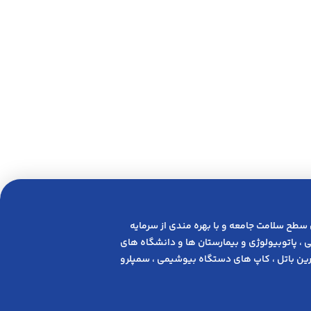
 ﺳﻄﺢ ﺳﻼﻣﺖ ﺟﺎﻣﻌﻪ و ﺑﺎ ﺑﻬﺮه ﻣﻨﺪی از ﺳﺮﻣﺎﯾﻪ
 ، پاتوبیولوژی و بیمارستان ها و دانشگاه های
ن باتل ، کاپ های دستگاه بیوشیمی ، سمپلرو