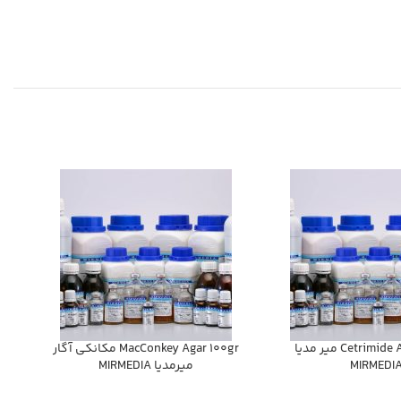
Cetrimide Agar 500gr مير مديا
MacConkey Agar 100gr مكانكي آگار
MIRMEDI
ميرمديا MIRMEDIA