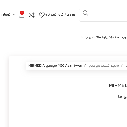
0
ورود / فرم ثبت نام
0
تومان
ید عمده)
درباره ما
تماس با ما
ت
محیط کشت میرمدیا
YGC Agar 100gr ميرمديا MIRMEDIA
ی ها