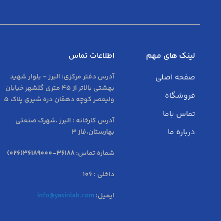
لینک های مهم
اطلاعات تماس
صفحه اصلی
آدرس دفتر مرکزی:
البرز – بلوار شهید
بهشتی بالاتر از 45 متری گلشهر خیابان
فروشگاه
ولیعصر کوچه دهقان دره شیری پلاک 5
تماس باما
آدرس کارخانه : البرز ،شهرک صنعتی
درباره ما
بهارستان،فاز 3
شماره تماس:
36188-36189000(026)
داخلی : 106
ایمیل:
info@yasinlab.com