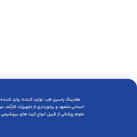
هلدینگ یاسین طب، تولید کننده، وارد کننده 
انسانی متعهد و ﺑﺮﺧﻮرداری از ﺗﺠﻬﯿﺰات ﮐﺎرآﻣﺪ، 
علوم پزشکی از قبیل انواع کیت های بیوشیمی 