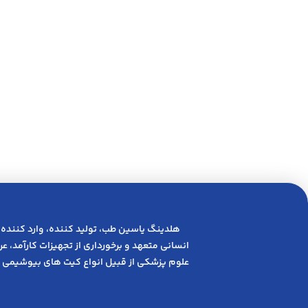
هلدینگ یاسین طب، تولید کننده، وارد کننده 
انسانی متعهد و ﺑﺮﺧﻮرداری از ﺗﺠﻬﯿﺰات ﮐﺎرآﻣﺪ، 
علوم پزشکی از قبیل انواع کیت های بیوشیمی 