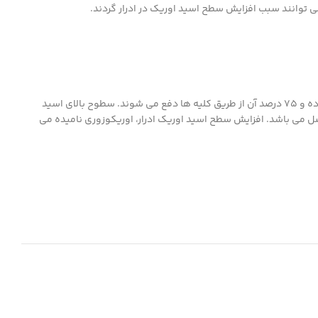
توانند سبب افزایش سطح اسید اوریک در ادرار گردند.
اسید اوریک ترکیبی نیتروژنی می باشد که حاصل تجزیه نهایی کاتابولیسم پورین (یکی از اجزاء سازنده DNA) می باشد. 25 درصد اسید اوریک از طریق روده و 75 درصد آن از طریق کلیه ها دفع می شوند. سطوح بالای اسید
 می باشد. افزایش سطح اسید اوریک ادرار، اوریکوزوری نامیده می