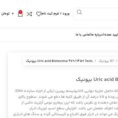
0
ورود / فرم ثبت نام
0
تومان
ید عمده)
درباره ما
تماس با ما
BT بیونیک
Uric acid Biotecnica 970/1450 Tests بيونيك
Uric  بيونيك
اسید اوریک ترکیبی نیتروژنی می باشد که حاصل تجزیه نهایی کاتابولیسم پورین (یکی از اجزاء سازنده DNA)
می باشد. 25 درصد اسید اوریک از طریق روده و 75 درصد آن از طریق کلیه ها دفع می شوند. سطوح بالای
نشان دهنده ی نقرس باشد که این بیماری نوعی آرتریت ناشی از
ت اطراف مفصل می باشد. افزایش سطح اسید اوریک ادرار،
ک می تواند در ادرار فوق اشباع و کریستالی گردد و سنگ های ادراری