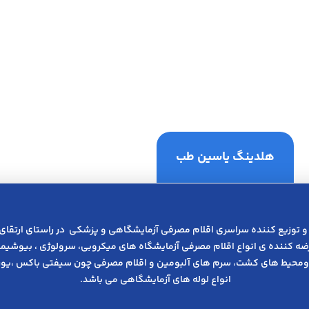
هلدینگ یاسین طب
و توزیع کننده سراسری اقلام مصرفی آزمایشگاهی و پزشکی در راﺳﺘﺎی ارﺗﻘﺎی
عرضه کننده ی انواع اﻗﻼم مصرفی آزﻣﺎﯾﺸﮕﺎه های میکروبی، ﺳﺮوﻟﻮژی ، ﺑﯿﻮﺷﯿﻤﯽ
ومحیط های کشت، سرم های آلبومین و اقلام مصرفی چون سیفتی باکس ،یوری
انواع لوله های آزمایشگاهی می باشد.