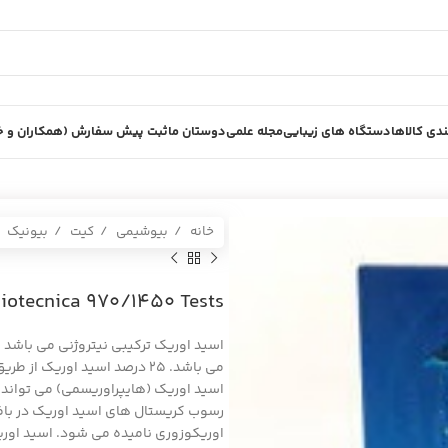
دی کالاها
دستگاه های زیبایی
مجله علمی
دوستان ما
ثبت پیش سفارش (همکاران و خر
خانه
بیوشیمی
کیت
بیونیک
acid Biotecnica 970/1450 Tests
اسید اوریک (هایپراوریسمی) می تواند 
رسوب کریستال های اسید اوریک در باف
اوریکوزوری نامیده می شود. اسید اوری