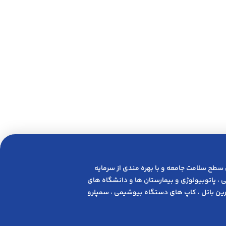
 ﺳﻄﺢ ﺳﻼﻣﺖ ﺟﺎﻣﻌﻪ و ﺑﺎ ﺑﻬﺮه ﻣﻨﺪی از ﺳﺮﻣﺎﯾﻪ
 ، پاتوبیولوژی و بیمارستان ها و دانشگاه های
ن باتل ، کاپ های دستگاه بیوشیمی ، سمپلرو