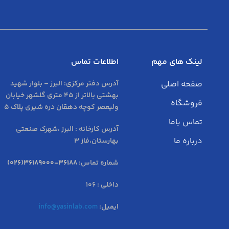
لینک های مهم
اطلاعات تماس
صفحه اصلی
آدرس دفتر مرکزی:
البرز – بلوار شهید
بهشتی بالاتر از 45 متری گلشهر خیابان
فروشگاه
ولیعصر کوچه دهقان دره شیری پلاک 5
تماس باما
آدرس کارخانه : البرز ،شهرک صنعتی
درباره ما
بهارستان،فاز 3
شماره تماس:
36188-36189000(026)
داخلی : 106
ایمیل:
info@yasinlab.com