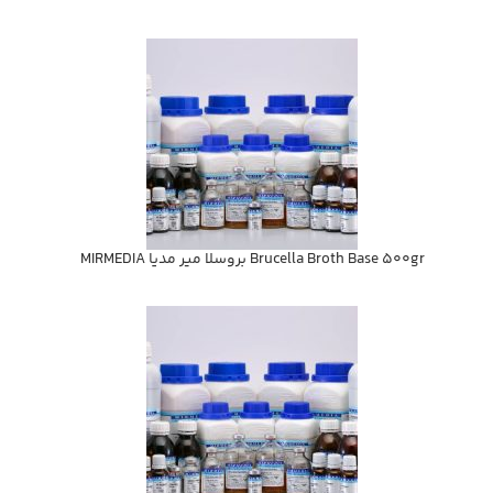
Brucella Broth Base 500gr بروسلا مير مديا MIRMEDIA