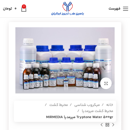
0
فهرست
0
تومان
برای بزرگنمایی کلیک کنید
خانه
میکروب شناسی
محیط کشت
محیط کشت میرمدیا
Tryptone Water 500gr ميرمديا MIRMEDIA