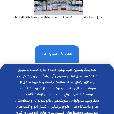
بايل اسكولين Bile Esculin Agar 500gr مير مديا MIRMEDIA
هلدینگ یاسین طب
هلدینگ یاسین طب، تولید کننده، وارد کننده و توزیع
کننده سراسری اقلام مصرفی آزمایشگاهی و پزشکی در
راﺳﺘﺎی ارﺗﻘﺎی ﺳﻄﺢ ﺳﻼﻣﺖ ﺟﺎﻣﻌﻪ و ﺑﺎ ﺑﻬﺮه ﻣﻨﺪی از
ﺳﺮﻣﺎﯾﻪ انسانی متعهد و ﺑﺮﺧﻮرداری از ﺗﺠﻬﯿﺰات ﮐﺎرآﻣﺪ،
عرضه کننده ی انواع اﻗﻼم مصرفی آزﻣﺎﯾﺸﮕﺎه های
میکروبی، ﺳﺮوﻟﻮژی ، ﺑﯿﻮﺷﯿﻤﯽ ، پاتوبیولوژی و بیمارستان
ها و دانشگاه های علوم پزشکی از قبیل انواع کیت های
بیوشیمی ومحیط های کشت، سرم های آلبومین و اقلام