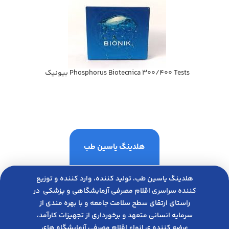
Phosphorus Biotecnica 300/400 Tests بيونيك
هلدینگ یاسین طب
هلدینگ یاسین طب، تولید کننده، وارد کننده و توزیع
کننده سراسری اقلام مصرفی آزمایشگاهی و پزشکی در
راﺳﺘﺎی ارﺗﻘﺎی ﺳﻄﺢ ﺳﻼﻣﺖ ﺟﺎﻣﻌﻪ و ﺑﺎ ﺑﻬﺮه ﻣﻨﺪی از
ﺳﺮﻣﺎﯾﻪ انسانی متعهد و ﺑﺮﺧﻮرداری از ﺗﺠﻬﯿﺰات ﮐﺎرآﻣﺪ،
عرضه کننده ی انواع اﻗﻼم مصرفی آزﻣﺎﯾﺸﮕﺎه های