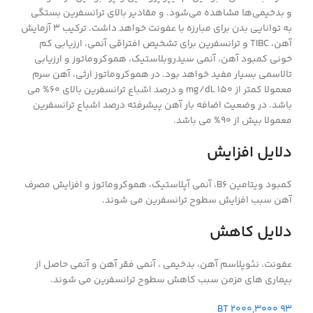
و بدخیمی‌ها مشاهده می‌شود. و مقادیر بالای ترانسفرین بستگی
به توانایی بدن برای مبارزه با عفونت خواهد داشت. ترکیب 3 آزمایش
آهن، TIBC و ترانسفرین برای تشخیص افتراقی آنمی، ارزیابی کم
خونی کمبود آهن، آنمی سیدروبلاستیک، هموکروماتوز و ارزیابی
تالاسمی بسیار مفید خواهد بود. در هموکروماتوز ارثی، آهن سرم
معمولا کمتر از 150 mg/dL و درصد اشباع ترانسفرین بالای 60% می
باشد. در وضعیت اضافه بار آهن پیشرفته درصد اشباع ترانسفرین
معمولا بیش از 90% می باشد.
دلایل افزایش
کمبود ویتامین B6، آنمی آپلاستیک، هموکروماتوز و افزایش مصرف
آهن سبب افزایش سطوح ترانسفرین می شوند.
دلایل کاهش
عفونت، نئوپلاسم آهن، بدخیمی ، آنمی فقر آهن و آنمی حاصل از
بیماری های مزمن سبب کاهش سطوح ترانسفرین می شوند.
BT 2000,3000 93