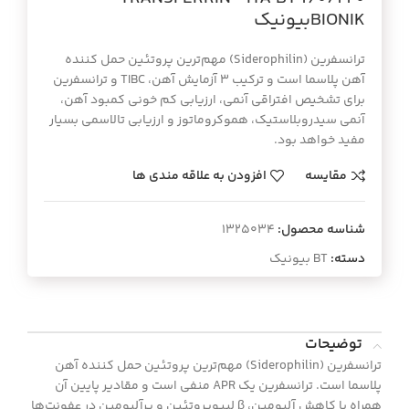
BIONIKبيونيك
ترانسفرین (Siderophilin) مهم‌ترین پروتئین حمل کننده
آهن پلاسما است و ترکیب 3 آزمایش آهن، TIBC و ترانسفرین
برای تشخیص افتراقی آنمی، ارزیابی کم خونی کمبود آهن،
آنمی سیدروبلاستیک، هموکروماتوز و ارزیابی تالاسمی بسیار
مفید خواهد بود.
مقایسه
افزودن به علاقه مندی ها
شناسه محصول:
1325034
دسته:
BT بیونیک
توضیحات
ترانسفرین (Siderophilin) مهم‌ترین پروتئین حمل کننده آهن
پلاسما است. ترانسفرین یک APR منفی است و مقادیر پایین آن
همراه با کاهش آلبومین، β لیپوپروتئین و پرآلبومین در عفونت‌ها