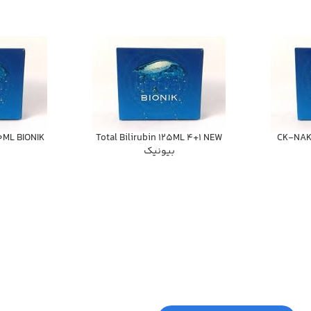
CK-NAK 
Total Bilirubin 125ML 4+1 NEW
ZINC 50ML BIONIK
بيونيك