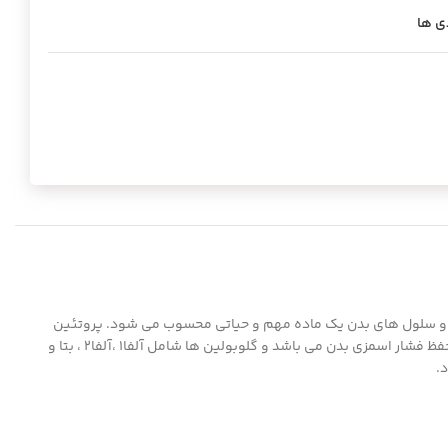
ی ها
 ها و سلول های بدن یک ماده مهم و حیاتی محسوب می شود. پروتئین
های خون به دو دسته کلی آلبومین و گلوبولین تقسیم می شوند. آلبومین ناقل بسیاری از مولکول های کوچک در بدن است اما مهم ترین وظیفه آن حفظ فشار اسمزی بدن می باشد و گلوبولین ها شامل آلفا1 ،آلفا2 ، بتا و
.