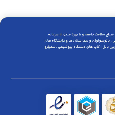
 ﺳﻄﺢ ﺳﻼﻣﺖ ﺟﺎﻣﻌﻪ و ﺑﺎ ﺑﻬﺮه ﻣﻨﺪی از ﺳﺮﻣﺎﯾﻪ
 ، پاتوبیولوژی و بیمارستان ها و دانشگاه های
ن باتل ، کاپ های دستگاه بیوشیمی ، سمپلرو