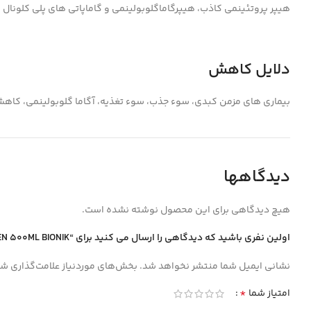
هیپر پروتئینمی کاذب، هیپرگاماگلوبولینمی و گاماپاتی های پلی کلونال و منوکلونال
دلایل کاهش
بیماری های مزمن کبدی، سوء جذب، سوء تغذیه، آگاما گلوبولینمی، کاهش سنت
دیدگاهها
هیچ دیدگاهی برای این محصول نوشته نشده است.
اولین نفری باشید که دیدگاهی را ارسال می کنید برای “TOTAL PROTIEN 500ML BIONIK توتال پروتيين”
نشانی ایمیل شما منتشر نخواهد شد.
بخش‌های موردنیاز علامت‌گذاری شد
*
امتیاز شما