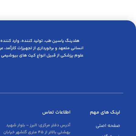
هلدینگ یاسین طب، تولید کننده، وارد کننده 
انسانی متعهد و ﺑﺮﺧﻮرداری از ﺗﺠﻬﯿﺰات ﮐﺎرآﻣﺪ، 
علوم پزشکی از قبیل انواع کیت های بیوشیمی 
لینک های مهم
اطلاعات تماس
صفحه اصلی
آدرس دفتر مرکزی:
البرز – بلوار شهید
بهشتی بالاتر از 45 متری گلشهر خیابان