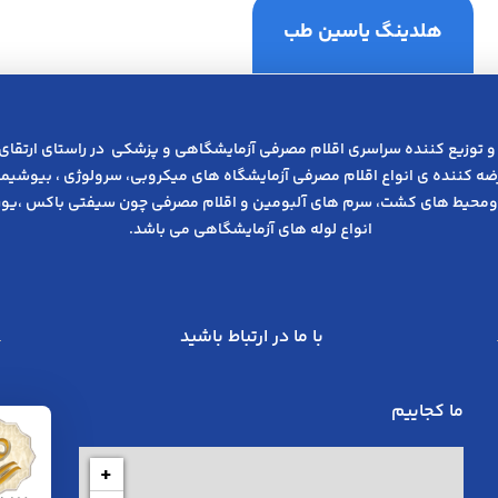
هلدینگ یاسین طب
و توزیع کننده سراسری اقلام مصرفی آزمایشگاهی و پزشکی در راﺳﺘﺎی ارﺗﻘﺎی
عرضه کننده ی انواع اﻗﻼم مصرفی آزﻣﺎﯾﺸﮕﺎه های میکروبی، ﺳﺮوﻟﻮژی ، ﺑﯿﻮﺷﯿﻤﯽ
ومحیط های کشت، سرم های آلبومین و اقلام مصرفی چون سیفتی باکس ،یوری
انواع لوله های آزمایشگاهی می باشد.
با ما در ارتباط باشید
ما کجاییم
+