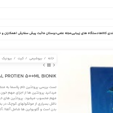
دی کالاها
دستگاه های زیبایی
مجله علمی
دوستان ما
ثبت پیش سفارش (همکاران و خر
خانه
بیوشیمی
کیت
بیونیک
TOTAL PROTIEN 500ML BIONIK توتال پ
تست بررسی پروتئین تام پلاسما به منظو
میدانید پروتئین ها از اجزای مهم خون 
ناقل بسیاری از مولکولهای کوچک در ب
بدن است و گلوبولین ها شامل آلفا۱ ،آلفا۲ ،بتا و گاما گلبولینها میباشد.