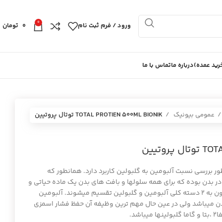
0
ورود / فرم ثبت نام
0
تومان
ید عمده)
درباره ما
تماس با ما
عمومی بیونیک
TOTAL PROTIEN 500ML BIONIK توتال پروتيين
روتيين
ر بررسی نسبت آلبومین به گلبولین کاربرد دارد. همانطور که
در بدن بوده که برای همه سلولها و بافت های بدن یک ماده حیاتی و
مهم محسوب میشود. پروتئین های خون به ۲ دسته کلی آلبومین و گلبولین تقسیم میشوند. آلبومین
دن میباشد ولی در عین حال مهم ترین وظیفه آن حفظ فشار اسمزی