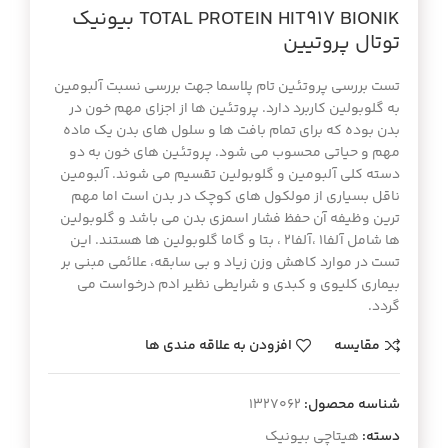
TOTAL PROTEIN HIT917 BIONIK بيونيك
توتال پروتيين
تست بررسی پروتئین تام پلاسما جهت بررسی نسبت آلبومین
به گلوبولین کاربرد دارد. پروتئین ها از اجزای مهم خون در
بدن بوده که برای تمام بافت ها و سلول های بدن یک ماده
مهم و حیاتی محسوب می شود. پروتئین های خون به دو
دسته کلی آلبومین و گلوبولین تقسیم می شوند. آلبومین
ناقل بسیاری از مولکول های کوچک در بدن است اما مهم
ترین وظیفه آن حفظ فشار اسمزی بدن می باشد و گلوبولین
ها شامل آلفا1 ،آلفا2 ، بتا و گاما گلوبولین ها هستند. این
تست در موارد کاهش وزن زیاد و بی سابقه، علائمی مبنی بر
بیماری کلیوی و کبدی و شرایطی نظیر ادم درخواست می
گردد.
مقایسه
افزودن به علاقه مندی ها
شناسه محصول:
1327062
دسته:
هیتاچی بیونیک