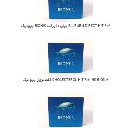
BILIRUBN DIRECT HIT 917 بيلي دايركت BIONIK بيونيك
CHOLESTEROL HIT 912-911 BIONIK كلسترول بيونيك