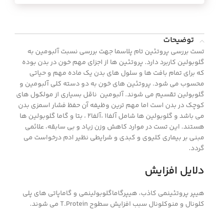
توضیحات
تست بررسی پروتئین تام پلاسما جهت بررسی نسبت آلبومین به
گلوبولین کاربرد دارد. پروتئین ها از اجزای مهم خون در بدن بوده
که برای تمام بافت ها و سلول های بدن یک ماده مهم و حیاتی
محسوب می شود. پروتئین های خون به دو دسته کلی آلبومین و
گلوبولین تقسیم می شوند. آلبومین ناقل بسیاری از مولکول های
کوچک در بدن است اما مهم ترین وظیفه آن حفظ فشار اسمزی بدن
می باشد و گلوبولین ها شامل آلفا1 ،آلفا2 ، بتا و گاما گلوبولین ها
هستند. این تست در موارد کاهش وزن زیاد و بی سابقه، علائمی
مبنی بر بیماری کلیوی و کبدی و شرایطی نظیر ادم درخواست می
گردد.
دلایل افزایش
هیپر پروتئینمی کاذب، هیپرگاماگلوبولینمی و گاماپاتی های پلی
کلونال و منوکلونال سبب افزایش سطوح T.Protein می شوند.