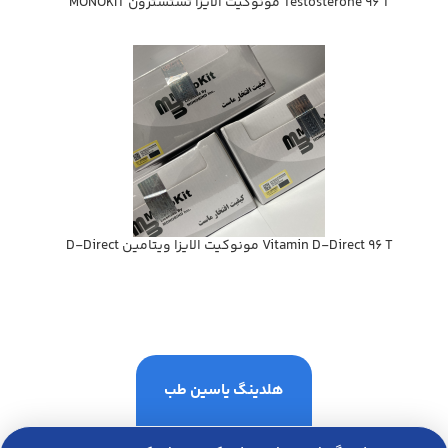
Testosterone 96 T مونوکیت الايزا تستسترون MONOKIT
Vitamin D-Direct 96 T مونوكيت الايزا ويتامين D-Direct
هلدینگ یاسین طب