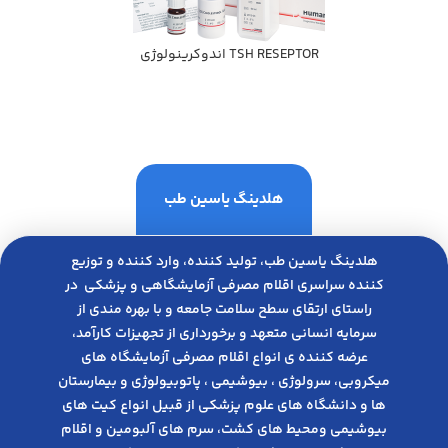
TSH RESEPTOR اندوكرينولوژي
هلدینگ یاسین طب
هلدینگ یاسین طب، تولید کننده، وارد کننده و توزیع
کننده سراسری اقلام مصرفی آزمایشگاهی و پزشکی در
راﺳﺘﺎی ارﺗﻘﺎی ﺳﻄﺢ ﺳﻼﻣﺖ ﺟﺎﻣﻌﻪ و ﺑﺎ ﺑﻬﺮه ﻣﻨﺪی از
ﺳﺮﻣﺎﯾﻪ انسانی متعهد و ﺑﺮﺧﻮرداری از ﺗﺠﻬﯿﺰات ﮐﺎرآﻣﺪ،
عرضه کننده ی انواع اﻗﻼم مصرفی آزﻣﺎﯾﺸﮕﺎه های
میکروبی، ﺳﺮوﻟﻮژی ، ﺑﯿﻮﺷﯿﻤﯽ ، پاتوبیولوژی و بیمارستان
ها و دانشگاه های علوم پزشکی از قبیل انواع کیت های
بیوشیمی ومحیط های کشت، سرم های آلبومین و اقلام