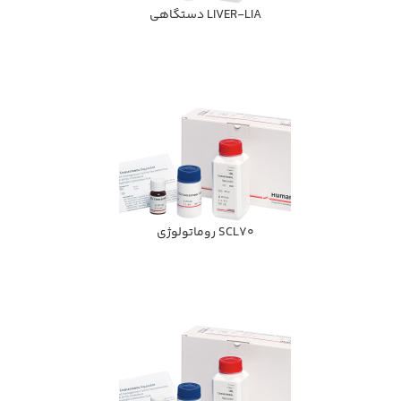
LIVER-LIA دستگاهي
SCL70 روماتولوژي