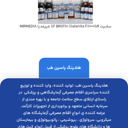
سلنيت SF BROTH (Selenite F)100GR ميرمديا MIRMEDIA
هلدینگ یاسین طب
هلدینگ یاسین طب، تولید کننده، وارد کننده و توزیع
کننده سراسری اقلام مصرفی آزمایشگاهی و پزشکی در
راﺳﺘﺎی ارﺗﻘﺎی ﺳﻄﺢ ﺳﻼﻣﺖ ﺟﺎﻣﻌﻪ و ﺑﺎ ﺑﻬﺮه ﻣﻨﺪی از
ﺳﺮﻣﺎﯾﻪ انسانی متعهد و ﺑﺮﺧﻮرداری از ﺗﺠﻬﯿﺰات ﮐﺎرآﻣﺪ،
عرضه کننده ی انواع اﻗﻼم مصرفی آزﻣﺎﯾﺸﮕﺎه های
میکروبی، ﺳﺮوﻟﻮژی ، ﺑﯿﻮﺷﯿﻤﯽ ، پاتوبیولوژی و بیمارستان
ها و دانشگاه های علوم پزشکی از قبیل انواع کیت های