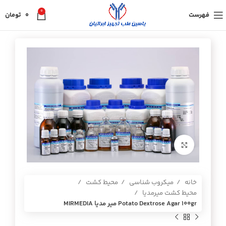
0
فهرست
0
تومان
برای بزرگنمایی کلیک کنید
خانه
میکروب شناسی
محیط کشت
محیط کشت میرمدیا
Potato Dextrose Agar 100gr مير مديا MIRMEDIA