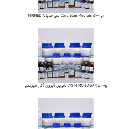
Cary Blair Medium 500gr مير مديا MIRMEDIA
LYSIN IRON AGAR 500g لايزين آيرون آگار ميرمديا