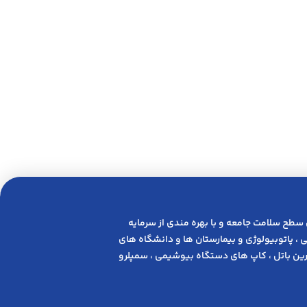
 ﺳﻄﺢ ﺳﻼﻣﺖ ﺟﺎﻣﻌﻪ و ﺑﺎ ﺑﻬﺮه ﻣﻨﺪی از ﺳﺮﻣﺎﯾﻪ
 ، پاتوبیولوژی و بیمارستان ها و دانشگاه های
ن باتل ، کاپ های دستگاه بیوشیمی ، سمپلرو