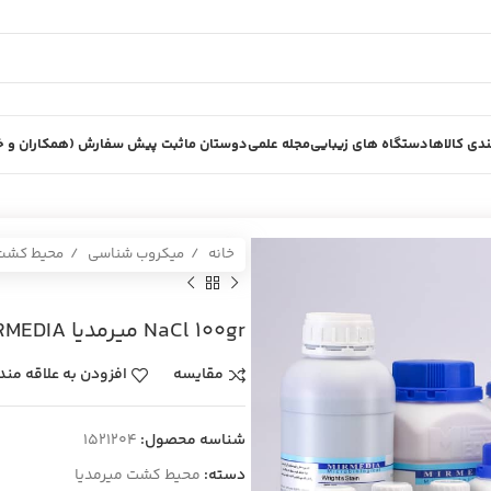
دی کالاها
دستگاه های زیبایی
مجله علمی
دوستان ما
ثبت پیش سفارش (همکاران و خر
خانه
میکروب شناسی
محیط کش
NaCl 100gr ميرمديا MIRMEDIA
مقایسه
افزودن به علاقه مند
شناسه محصول:
1521204
دسته:
محیط کشت میرمدیا