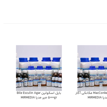
MacConkey Agar 100gr مكانكي آگار
بايل اسكولين Bile Esculin Agar
MIRMEDI
500gr مير مديا MIRMEDIA