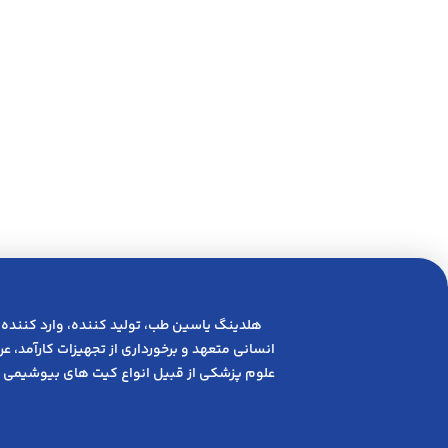
هلدینگ یاسین طب، تولید کننده، وارد کننده 
انسانی متعهد و ﺑﺮﺧﻮرداری از ﺗﺠﻬﯿﺰات ﮐﺎرآﻣﺪ، 
علوم پزشکی از قبیل انواع کیت های بیوشیمی 