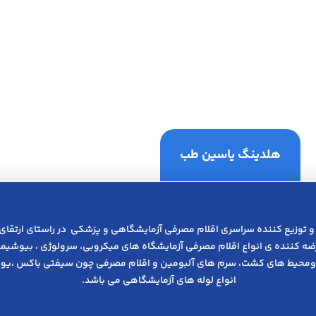
هلدینگ یاسین طب
و توزیع کننده سراسری اقلام مصرفی آزمایشگاهی و پزشکی در راﺳﺘﺎی ارﺗﻘﺎی
عرضه کننده ی انواع اﻗﻼم مصرفی آزﻣﺎﯾﺸﮕﺎه های میکروبی، ﺳﺮوﻟﻮژی ، ﺑﯿﻮﺷﯿﻤﯽ
ومحیط های کشت، سرم های آلبومین و اقلام مصرفی چون سیفتی باکس ،یوری
انواع لوله های آزمایشگاهی می باشد.