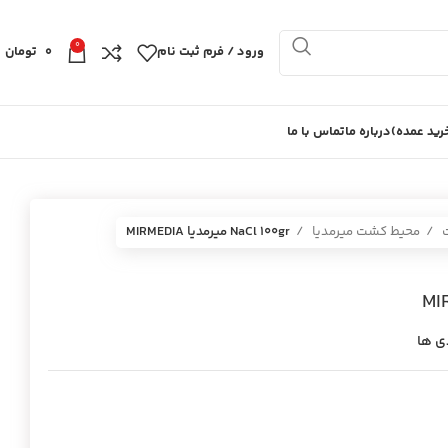
0
ورود / فرم ثبت نام
0
تومان
ید عمده)
درباره ما
تماس با ما
ت
محیط کشت میرمدیا
NaCl 100gr ميرمديا MIRMEDIA
ی ها