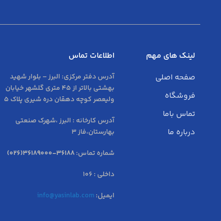
لینک های مهم
اطلاعات تماس
صفحه اصلی
آدرس دفتر مرکزی:
البرز – بلوار شهید
بهشتی بالاتر از 45 متری گلشهر خیابان
فروشگاه
ولیعصر کوچه دهقان دره شیری پلاک 5
تماس باما
آدرس کارخانه : البرز ،شهرک صنعتی
درباره ما
بهارستان،فاز 3
شماره تماس:
36188-36189000(026)
داخلی : 106
ایمیل:
info@yasinlab.com