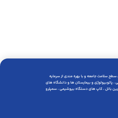
 ﺳﻄﺢ ﺳﻼﻣﺖ ﺟﺎﻣﻌﻪ و ﺑﺎ ﺑﻬﺮه ﻣﻨﺪی از ﺳﺮﻣﺎﯾﻪ
 ، پاتوبیولوژی و بیمارستان ها و دانشگاه های
ن باتل ، کاپ های دستگاه بیوشیمی ، سمپلرو