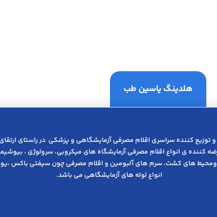
هلدینگ یاسین طب
و توزیع کننده سراسری اقلام مصرفی آزمایشگاهی و پزشکی در راﺳﺘﺎی ارﺗﻘﺎی
عرضه کننده ی انواع اﻗﻼم مصرفی آزﻣﺎﯾﺸﮕﺎه های میکروبی، ﺳﺮوﻟﻮژی ، ﺑﯿﻮﺷﯿﻤﯽ
ومحیط های کشت، سرم های آلبومین و اقلام مصرفی چون سیفتی باکس ،یوری
انواع لوله های آزمایشگاهی می باشد.