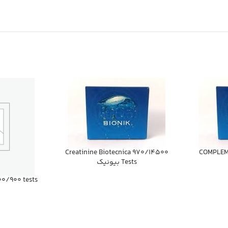
COMPLEMENT C
Creatinine Biotecnica 970/14500
Tests بيونيك
00/900 tests