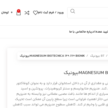
0
ورود / فرم ثبت نام
0
تومان
ید عمده)
درباره ما
تماس با ما
BT بیونیک
MAGNESIUM BIOTECNICA 120.170 BIONIKبيونيك
MAGNESIUبيونيك
 سلولی و مقداری از آن در داخل استخوان قرار دارد و به عنوان کوفاکتور
ی کند. منیزیم متابولیسم و سنتز کربوهیدرات، پروتئین و اسید
سیاری از اندام ها مانند بافت عصبی عضلانی نیز وابسته به منیزیم
بی حائز اهمیت فراوانی است زیرا سطح پایین آن ممکن است تحریک
های قلبی را وخیم تر کند. کاهش سطوح منیزیم می تواند سبب کاهش