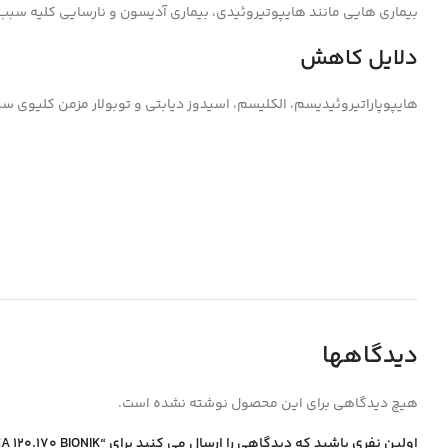
بیماری هایی مانند هایپوتیروئیدی، بیماری آدیسون و نارسایی کلیه س
دلایل کاهش
هایپوپاراتیروئیدیسم، الکلیسم، اسیدوز دیابتی و توبولار مزمن کلیوی
دیدگاهها
هیچ دیدگاهی برای این محصول نوشته نشده است.
اولین نفری باشید که دیدگاهی را ارسال می کنید برای “MAGNESIUM BIOTECNICA 120.170 BIONIKبيونيك”