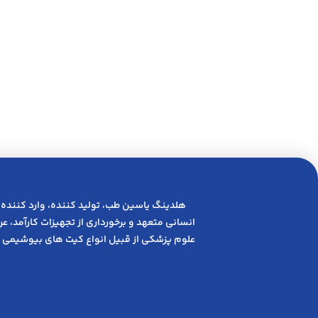
هلدینگ یاسین طب، تولید کننده، وارد کننده 
انسانی متعهد و ﺑﺮﺧﻮرداری از ﺗﺠﻬﯿﺰات ﮐﺎرآﻣﺪ، 
علوم پزشکی از قبیل انواع کیت های بیوشیمی 