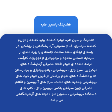
هلدینگ یاسین طب
هلدینگ یاسین طب، تولید کننده، وارد کننده و توزیع
کننده سراسری اقلام مصرفی آزمایشگاهی و پزشکی در
راﺳﺘﺎی ارﺗﻘﺎی ﺳﻄﺢ ﺳﻼﻣﺖ ﺟﺎﻣﻌﻪ و ﺑﺎ ﺑﻬﺮه ﻣﻨﺪی از
ﺳﺮﻣﺎﯾﻪ انسانی متعهد و ﺑﺮﺧﻮرداری از ﺗﺠﻬﯿﺰات ﮐﺎرآﻣﺪ،
عرضه کننده ی انواع اﻗﻼم مصرفی آزﻣﺎﯾﺸﮕﺎه های
میکروبی، ﺳﺮوﻟﻮژی ، ﺑﯿﻮﺷﯿﻤﯽ ، پاتوبیولوژی و بیمارستان
ها و دانشگاه های علوم پزشکی از قبیل انواع کیت های
بیوشیمی ومحیط های کشت، سرم های آلبومین و اقلام
مصرفی چون سیفتی باکس ،یورین باتل ، کاپ های
دستگاه بیوشیمی ، سمپلرو انواع لوله های آزمایشگاهی
می باشد.