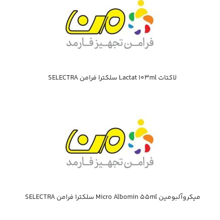
لاكتات Lactat 103ml سلكترا فرامن SELECTRA
ميكروآلبومين Micro Albomin 55ml سلكترا فرامن SELECTRA