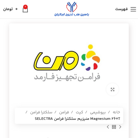
0
فهرست
0
تومان
برای بزرگنمایی کلیک کنید
خانه
بیوشیمی
کیت
فرامن
سلکترا فرامن
Magnesium 260T منيزيم سلكترا فرامن SELECTRA