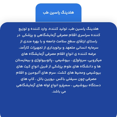
هلدینگ یاسین طب
هلدینگ یاسین طب، تولید کننده، وارد کننده و توزیع
کننده سراسری اقلام مصرفی آزمایشگاهی و پزشکی در
راﺳﺘﺎی ارﺗﻘﺎی ﺳﻄﺢ ﺳﻼﻣﺖ ﺟﺎﻣﻌﻪ و ﺑﺎ ﺑﻬﺮه ﻣﻨﺪی از
ﺳﺮﻣﺎﯾﻪ انسانی متعهد و ﺑﺮﺧﻮرداری از ﺗﺠﻬﯿﺰات ﮐﺎرآﻣﺪ،
عرضه کننده ی انواع اﻗﻼم مصرفی آزﻣﺎﯾﺸﮕﺎه های
میکروبی، ﺳﺮوﻟﻮژی ، ﺑﯿﻮﺷﯿﻤﯽ ، پاتوبیولوژی و بیمارستان
ها و دانشگاه های علوم پزشکی از قبیل انواع کیت های
بیوشیمی ومحیط های کشت، سرم های آلبومین و اقلام
مصرفی چون سیفتی باکس ،یورین باتل ، کاپ های
دستگاه بیوشیمی ، سمپلرو انواع لوله های آزمایشگاهی
می باشد.