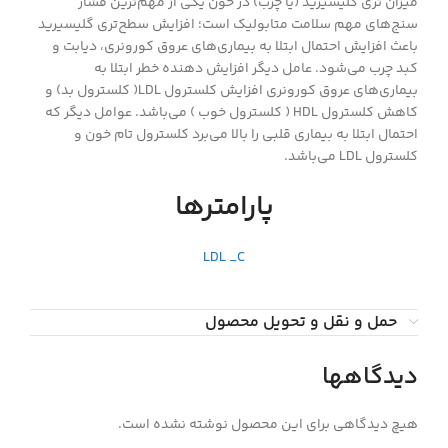
میزان
تری گلیسیرید
(یا چرب) در خون یکی از مهم‌ترین فشار
سنج‌های مهم سلامت متابولیک است؛ افزایش سطح‌تری گلیسیرید
باعث افزایش احتمال ابتلا به بیماری‌های عروق کورونری، دیابت و
کبد چرب می‌شود. عامل دیگر افزایش دهنده خطر ابتلا به
بیماری‌های عروق کورونری افزایش کلسترول LDL( کلسترول بد) و
کاهش کلسترول HDL ( کلسترول خوب ) می‌باشد. عوامل دیگر که
احتمال ابتلا به بیماری قلبی را بالا می‌برد کلسترول تام خون و
کلسترول LDL می‌باشد.
پارامترها
LDL _C
حمل و نقل و تحویل محصول
دیدگاهها
هیچ دیدگاهی برای این محصول نوشته نشده است.