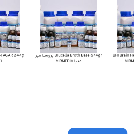
BHI Brain H
Brucella Broth Base 500gr بروسلا مير
مديا MIRMEDIA
آگ