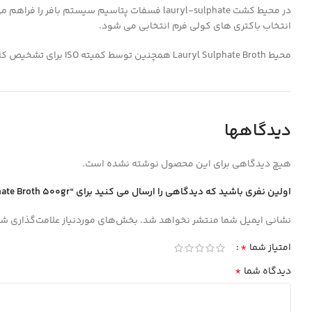
در محیط کشت lauryl-sulphate فسفات پتاسیم س
انتخاب باکتری های کولی فرم انتخابی می شود.
محیط Lauryl Sulphate Broth همچنین توسط کمیته ISO برای تشخیص کالیفرم ها توصیه شده است.
دیدگاهها
هیچ دیدگاهی برای این محصول نوشته نشده است.
اولین نفری باشید که دیدگاهی را ارسال می کنید برای “Lauryl Sulphate Broth 500gr ميرمديا MIRMEDIA”
نشانی ایمیل شما منتشر نخواهد شد.
بخش‌های موردنیاز علامت‌گذاری شد
*
امتیاز شما
*
دیدگاه شما