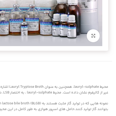
برای بزرگنمایی کلیک کنید
غیر از کالیفرم نشان داده است. محیط lauryl-sulphate ، به اختصار LSB، در مرحله پیش فرض متد تخمیر کامل کالیفروم استاندارد، در بررسی آب و تشخیص کولیفرم از غذاها مورد استفاده قرار می گیرد.
بتوانند گاز تولید کنند.حامل های اسپور هوازی به طور کامل در این محیط