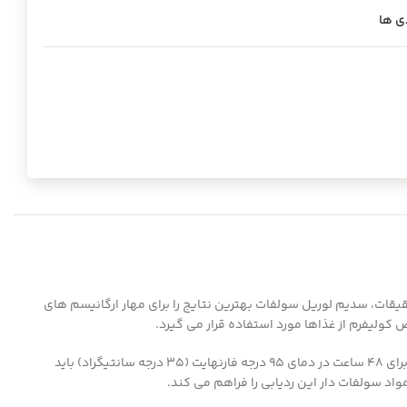
ی ها
L اشاره شده است، که مطابق فرمول Mallmann و Darby تهیه شده است. بر اساس تحقیقات، سدیم لوریل سولفات بهترین نتایج را برای مهار ارگانیسم های
نمونه هایی که در تولید گاز مثبت هستند به (Brilliant green lactose bile broth (BLGB منتقل می شوند تا توانایی رشد در حضور صفرا را نشان دهند و برای ۴۸ ساعت در دمای ۹۵ درجه فارنهایت (۳۵ درجه سانتیگراد) باید
واد سولفات دار این ردیابی را فراهم می کند.