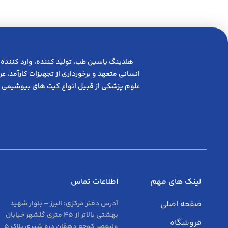
هلدینگ یاسین طب، تولید کننده، وارد کننده 
انسانی متعهد و ﺑﺮﺧﻮرداری از ﺗﺠﻬﯿﺰات ﮐﺎرآﻣﺪ، 
علوم پزشکی از قبیل انواع کیت های بیوشیمی 
لینک های مهم
اطلاعات تماس
صفحه اصلی
آدرس دفتر مرکزی:
البرز – بلوار شهید
بهشتی بالاتر از 45 متری گلشهر خیابان
فروشگاه
ولیعصر کوچه دهقان دره شیری پلاک 5