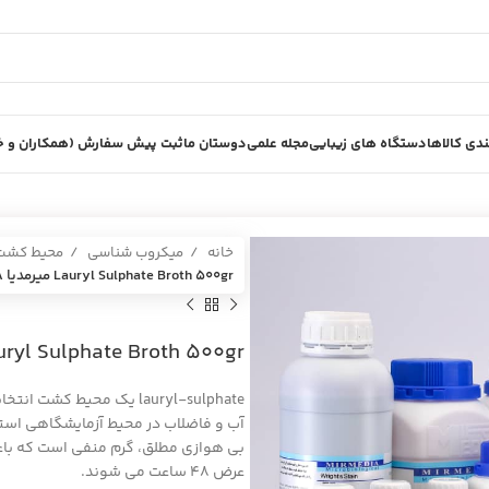
دی کالاها
دستگاه های زیبایی
مجله علمی
دوستان ما
ثبت پیش سفارش (همکاران و خر
خانه
میکروب شناسی
محیط کش
Lauryl Sulphate Broth 500gr ميرمديا MIRMEDIA
Lauryl Sulphate Broth 500gr ميرمديا EDIA
lauryl-sulphate یک محیط 
آب و فاضلاب در محیط آزمایشگاهی است
عرض ۴۸ ساعت می شوند.