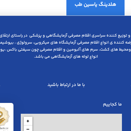
هلدینگ یاسین طب
و توزیع کننده سراسری اقلام مصرفی آزمایشگاهی و پزشکی در راﺳﺘﺎی ارﺗﻘﺎی
عرضه کننده ی انواع اﻗﻼم مصرفی آزﻣﺎﯾﺸﮕﺎه های میکروبی، ﺳﺮوﻟﻮژی ، ﺑﯿﻮﺷﯿﻤﯽ
ومحیط های کشت، سرم های آلبومین و اقلام مصرفی چون سیفتی باکس ،یوری
انواع لوله های آزمایشگاهی می باشد.
با ما در ارتباط باشید
ما کجاییم
+
−