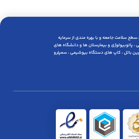
 ﺳﻄﺢ ﺳﻼﻣﺖ ﺟﺎﻣﻌﻪ و ﺑﺎ ﺑﻬﺮه ﻣﻨﺪی از ﺳﺮﻣﺎﯾﻪ
 ، پاتوبیولوژی و بیمارستان ها و دانشگاه های
ن باتل ، کاپ های دستگاه بیوشیمی ، سمپلرو