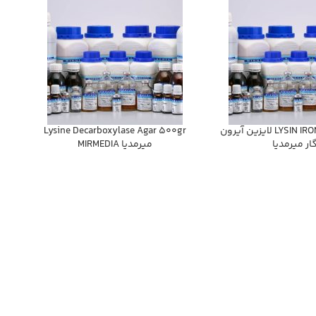
LYSIN IRON AGAR 500g لايزين آيرون
Lysine Decarboxylase Agar 500gr
ار ميرمديا
ميرمديا MIRMEDIA