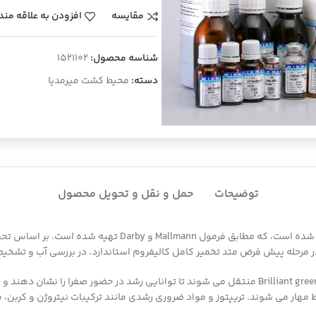
مقایسه
افزودن به علاقه مند
شناسه محصول:
1521102
دسته:
محیط کشت میرمدیا
توضیحات
حمل و نقل و تحویل محصول
محیط lauryl-sulphate، همچنین به عنوان auryl Tryptose Broth
 مهار می شوند. تریپتوز و مواد ضروری رشدی مانند ترکیبات نیتروژن و کربن، م