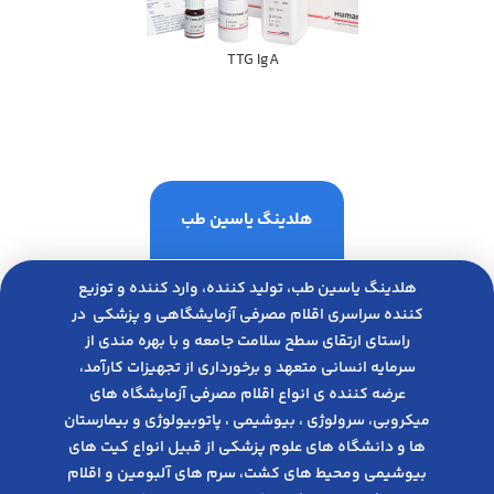
TTG IgA
هلدینگ یاسین طب
هلدینگ یاسین طب، تولید کننده، وارد کننده و توزیع
کننده سراسری اقلام مصرفی آزمایشگاهی و پزشکی در
راﺳﺘﺎی ارﺗﻘﺎی ﺳﻄﺢ ﺳﻼﻣﺖ ﺟﺎﻣﻌﻪ و ﺑﺎ ﺑﻬﺮه ﻣﻨﺪی از
ﺳﺮﻣﺎﯾﻪ انسانی متعهد و ﺑﺮﺧﻮرداری از ﺗﺠﻬﯿﺰات ﮐﺎرآﻣﺪ،
عرضه کننده ی انواع اﻗﻼم مصرفی آزﻣﺎﯾﺸﮕﺎه های
میکروبی، ﺳﺮوﻟﻮژی ، ﺑﯿﻮﺷﯿﻤﯽ ، پاتوبیولوژی و بیمارستان
ها و دانشگاه های علوم پزشکی از قبیل انواع کیت های
بیوشیمی ومحیط های کشت، سرم های آلبومین و اقلام