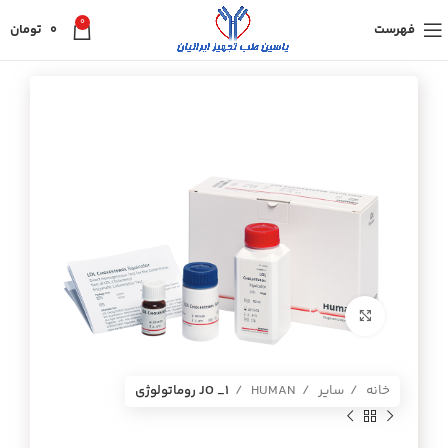
0
فهرست
0
تومان
برای بزرگنمایی کلیک کنید
خانه
سایر
HUMAN
JO _1 روماتولوژي