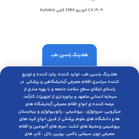
CA 19-9 اتوبيو CMIA كمي Autobio
هلدینگ یاسین طب
هلدینگ یاسین طب، تولید کننده، وارد کننده و توزیع
کننده سراسری اقلام مصرفی آزمایشگاهی و پزشکی در
راﺳﺘﺎی ارﺗﻘﺎی ﺳﻄﺢ ﺳﻼﻣﺖ ﺟﺎﻣﻌﻪ و ﺑﺎ ﺑﻬﺮه ﻣﻨﺪی از
ﺳﺮﻣﺎﯾﻪ انسانی متعهد و ﺑﺮﺧﻮرداری از ﺗﺠﻬﯿﺰات ﮐﺎرآﻣﺪ،
عرضه کننده ی انواع اﻗﻼم مصرفی آزﻣﺎﯾﺸﮕﺎه های
میکروبی، ﺳﺮوﻟﻮژی ، ﺑﯿﻮﺷﯿﻤﯽ ، پاتوبیولوژی و بیمارستان
ها و دانشگاه های علوم پزشکی از قبیل انواع کیت های
بیوشیمی ومحیط های کشت، سرم های آلبومین و اقلام
مصرفی چون سیفتی باکس ،یورین باتل ، کاپ های