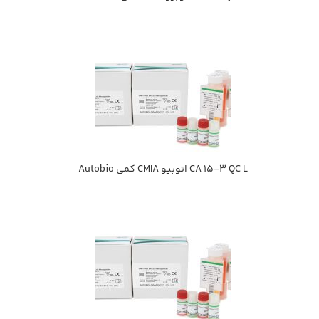
CA 15-3 QC L اتوبيو CMIA كمي Autobio