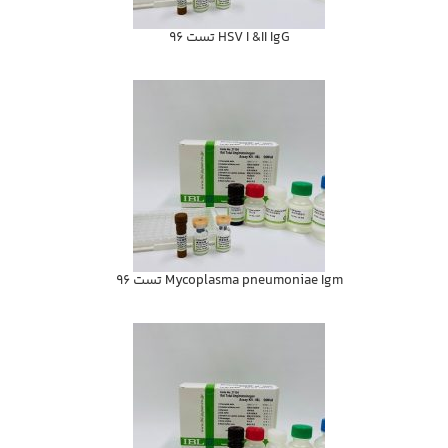
HSV I &II IgG تست 96
Mycoplasma pneumoniae Igm تست 96