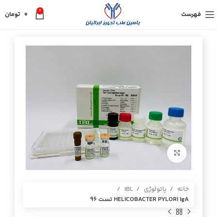
0
فهرست
0
تومان
برای بزرگنمایی کلیک کنید
خانه
پاتولوژی
IBL
HELICOBACTER PYLORI IgA تست 96