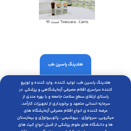
Toxocara . Canis تست 96
هلدینگ یاسین طب
هلدینگ یاسین طب، تولید کننده، وارد کننده و توزیع
کننده سراسری اقلام مصرفی آزمایشگاهی و پزشکی در
راﺳﺘﺎی ارﺗﻘﺎی ﺳﻄﺢ ﺳﻼﻣﺖ ﺟﺎﻣﻌﻪ و ﺑﺎ ﺑﻬﺮه ﻣﻨﺪی از
ﺳﺮﻣﺎﯾﻪ انسانی متعهد و ﺑﺮﺧﻮرداری از ﺗﺠﻬﯿﺰات ﮐﺎرآﻣﺪ،
عرضه کننده ی انواع اﻗﻼم مصرفی آزﻣﺎﯾﺸﮕﺎه های
میکروبی، ﺳﺮوﻟﻮژی ، ﺑﯿﻮﺷﯿﻤﯽ ، پاتوبیولوژی و بیمارستان
ها و دانشگاه های علوم پزشکی از قبیل انواع کیت های