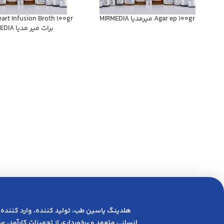
Agar ep 100gr ميرمديا MIRMEDIA
eart Infusion Broth 100gr
براث مير مديا MIRMEDIA
هلدینگ یاسین طب، تولید کننده، وارد کننده 
انسانی متعهد و ﺑﺮﺧﻮرداری از ﺗﺠﻬﯿﺰات ﮐﺎرآﻣﺪ، 