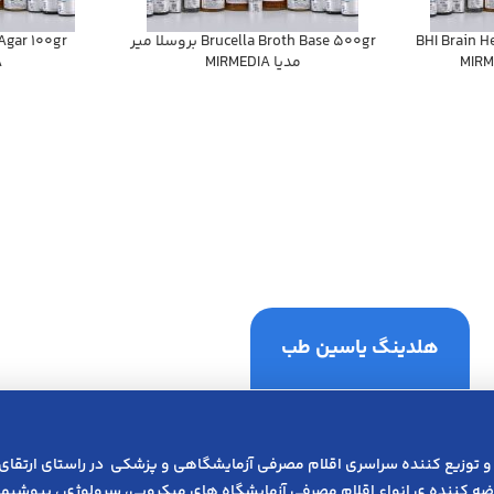
BHI Brain H
Brucella Broth Base 500gr بروسلا مير
مديا MIRMEDIA
A
هلدینگ یاسین طب
و توزیع کننده سراسری اقلام مصرفی آزمایشگاهی و پزشکی در راﺳﺘﺎی ارﺗﻘﺎی
عرضه کننده ی انواع اﻗﻼم مصرفی آزﻣﺎﯾﺸﮕﺎه های میکروبی، ﺳﺮوﻟﻮژی ، ﺑﯿﻮﺷﯿﻤﯽ