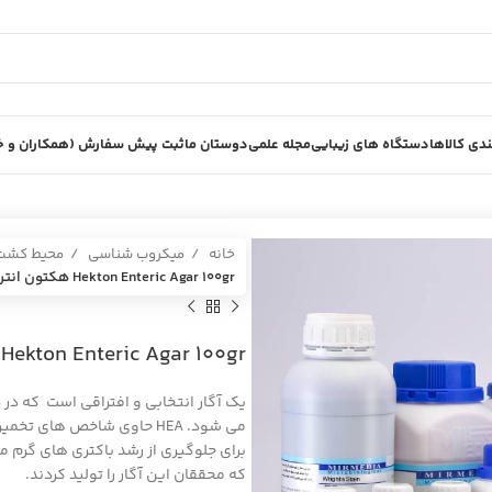
دی کالاها
دستگاه های زیبایی
مجله علمی
دوستان ما
ثبت پیش سفارش (همکاران و خر
خانه
میکروب شناسی
محیط کش
Hekton Enteric Agar 100gr هكتون انتريك آگار ميرمديا MIRMEDIA
Hekton Enteric Agar 100gr هكتون انتريك آگار ميرمديا MIRMEDIA
یک آگار انتخابی و افتراقی است که در در
می شود. HEA حاوی شاخص های
که محققان این آگار را تولید کردند.