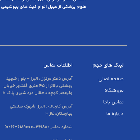
علوم پزشکی از قبیل انواع کیت های بیوشیمی 
لینک های مهم
اطلاعات تماس
صفحه اصلی
آدرس دفتر مرکزی:
البرز – بلوار شهید
بهشتی بالاتر از 45 متری گلشهر خیابان
فروشگاه
ولیعصر کوچه دهقان دره شیری پلاک 5
تماس باما
آدرس کارخانه : البرز ،شهرک صنعتی
درباره ما
بهارستان،فاز 3
شماره تماس:
36188-36189000(026)