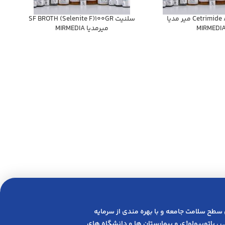
Cetrimide Agar 100gr مير مديا
سلنيت SF BROTH (Selenite F)100GR
MIRMEDI
ميرمديا MIRMEDIA
 ﺳﻄﺢ ﺳﻼﻣﺖ ﺟﺎﻣﻌﻪ و ﺑﺎ ﺑﻬﺮه ﻣﻨﺪی از ﺳﺮﻣﺎﯾﻪ
 ، پاتوبیولوژی و بیمارستان ها و دانشگاه های