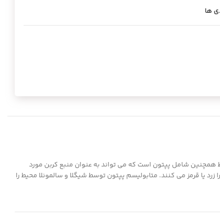
ی ها
حیط همچنین شامل پپتون است که می تواند به عنوان منبع کربن مورد
فاده قرار گیرد. از آنجا که اکثر باکتریها می توانند از قندها نسبت به پپتون استفاده کنند ، این باکتریهای “جالب” محیط را اسیدی کرده و نشانگر pH را زرد یا قرمز می کنند. متابولیسم پپتون توسط شیگلا و سالمونلا محیط را