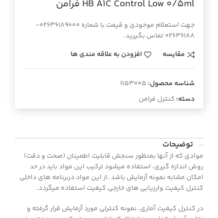
HB A1C Control Low 0/5ml فرامن
جهت استعلام موجودی و قیمت با شماره 02636189000-
02636188 تماس بگیرید.
مقایسه
افزودن به علاقه مندی ها
شناسه محصول:
1153005
دسته:
کنترل فرامن
توضیحات
موادی که از آنها بمنظور سنجش قابليت اطمينان (صحت و دقت)
روش اندازه گيری، استفاده ميشود ترکيب اين مواد بايد در حد
امکان مشابه نمونه آزمايش باشد .از اين مواد دربرنامه های داخلی
کنترل کيفيت وارزيابی های خارجی کيفيت استفاده ميگردد.
در کنترل کیفیت آماری، نمونه کنترلی مورد آزمایش قرار گرفته و