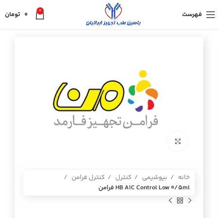
0
فهرست
0
تومان
برای بزرگنمایی کلیک کنید
خانه
بیوشیمی
کنترل
کنترل فرامن
HB A1C Control Low 0/5ml فرامن