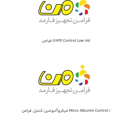
G6PD Control Low 1ml فرامن
Micro Albumin Control 1 ميكروآلبومين كنترل فرامن