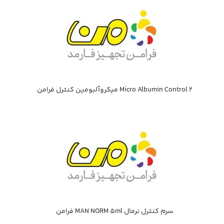
Micro Albumin Control 2 ميكروآلبومين كنترل فرامن
سرم كنترل نرمال MAN NORM 5ml فرامن