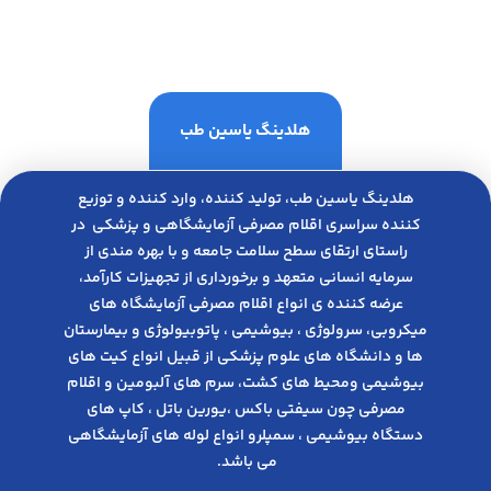
هلدینگ یاسین طب
هلدینگ یاسین طب، تولید کننده، وارد کننده و توزیع
کننده سراسری اقلام مصرفی آزمایشگاهی و پزشکی در
راﺳﺘﺎی ارﺗﻘﺎی ﺳﻄﺢ ﺳﻼﻣﺖ ﺟﺎﻣﻌﻪ و ﺑﺎ ﺑﻬﺮه ﻣﻨﺪی از
ﺳﺮﻣﺎﯾﻪ انسانی متعهد و ﺑﺮﺧﻮرداری از ﺗﺠﻬﯿﺰات ﮐﺎرآﻣﺪ،
عرضه کننده ی انواع اﻗﻼم مصرفی آزﻣﺎﯾﺸﮕﺎه های
میکروبی، ﺳﺮوﻟﻮژی ، ﺑﯿﻮﺷﯿﻤﯽ ، پاتوبیولوژی و بیمارستان
ها و دانشگاه های علوم پزشکی از قبیل انواع کیت های
بیوشیمی ومحیط های کشت، سرم های آلبومین و اقلام
مصرفی چون سیفتی باکس ،یورین باتل ، کاپ های
دستگاه بیوشیمی ، سمپلرو انواع لوله های آزمایشگاهی
می باشد.