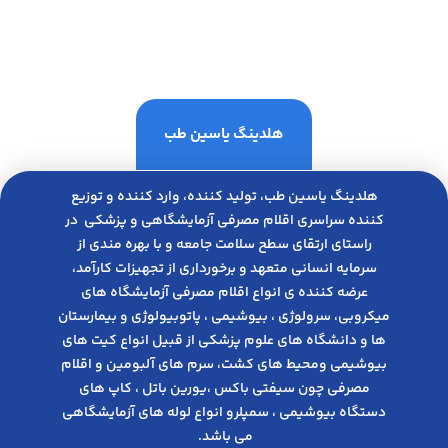
هلدینگ یاسین طب
هلدینگ یاسین طب، تولید کننده، وارد کننده و توزیع
کننده سراسری اقلام مصرفی آزمایشگاهی و پزشکی در
راﺳﺘﺎی ارﺗﻘﺎی ﺳﻄﺢ ﺳﻼﻣﺖ ﺟﺎﻣﻌﻪ و ﺑﺎ ﺑﻬﺮه ﻣﻨﺪی از
ﺳﺮﻣﺎﯾﻪ انسانی متعهد و ﺑﺮﺧﻮرداری از ﺗﺠﻬﯿﺰات ﮐﺎرآﻣﺪ،
عرضه کننده ی انواع اﻗﻼم مصرفی آزﻣﺎﯾﺸﮕﺎه های
میکروبی، ﺳﺮوﻟﻮژی ، ﺑﯿﻮﺷﯿﻤﯽ ، پاتوبیولوژی و بیمارستان
ها و دانشگاه های علوم پزشکی از قبیل انواع کیت های
بیوشیمی ومحیط های کشت، سرم های آلبومین و اقلام
مصرفی چون سیفتی باکس ،یورین باتل ، کاپ های
دستگاه بیوشیمی ، سمپلرو انواع لوله های آزمایشگاهی
می باشد.