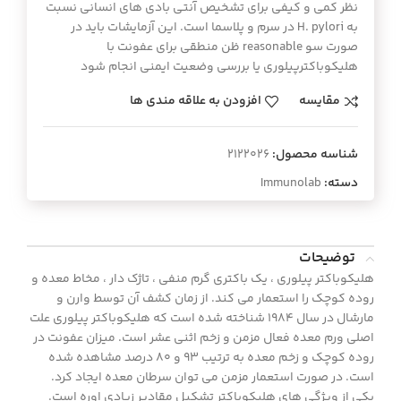
نظر کمی و کیفی برای تشخیص آنتی بادی های انسانی نسبت
به H. pylori در سرم و پلاسما است. این آزمایشات باید در
صورت سو reasonable ظن منطقی برای عفونت با
هلیکوباکترپیلوری یا بررسی وضعیت ایمنی انجام شود
مقایسه
افزودن به علاقه مندی ها
شناسه محصول:
2122026
دسته:
Immunolab
توضیحات
هلیکوباکتر پیلوری ، یک باکتری گرم منفی ، تاژک دار ، مخاط معده و
روده کوچک را استعمار می کند. از زمان کشف آن توسط وارن و
مارشال در سال 1984 شناخته شده است که هلیکوباکتر پیلوری علت
اصلی ورم معده فعال مزمن و زخم اثنی عشر است. میزان عفونت در
روده کوچک و زخم معده به ترتیب 93 و 80 درصد مشاهده شده
است. در صورت استعمار مزمن می توان سرطان معده ایجاد کرد.
یکی از ویژگی های هلیکوباکتر تشکیل مقادیر زیادی اوره است.