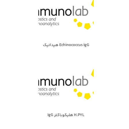
Echinococcus IgG هيداتيك
H.PYL هليكوباكتر IgG