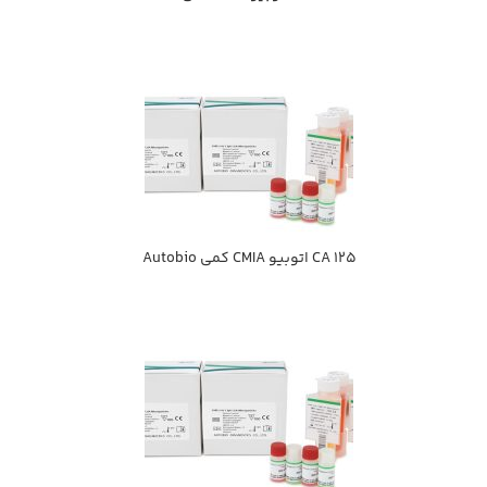
CA 125 اتوبيو CMIA كمي Autobio