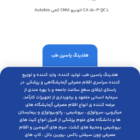
CA 15-3 QC L اتوبيو CMIA كمي Autobio
هلدینگ یاسین طب
هلدینگ یاسین طب، تولید کننده، وارد کننده و توزیع
کننده سراسری اقلام مصرفی آزمایشگاهی و پزشکی در
راﺳﺘﺎی ارﺗﻘﺎی ﺳﻄﺢ ﺳﻼﻣﺖ ﺟﺎﻣﻌﻪ و ﺑﺎ ﺑﻬﺮه ﻣﻨﺪی از
ﺳﺮﻣﺎﯾﻪ انسانی متعهد و ﺑﺮﺧﻮرداری از ﺗﺠﻬﯿﺰات ﮐﺎرآﻣﺪ،
عرضه کننده ی انواع اﻗﻼم مصرفی آزﻣﺎﯾﺸﮕﺎه های
میکروبی، ﺳﺮوﻟﻮژی ، ﺑﯿﻮﺷﯿﻤﯽ ، پاتوبیولوژی و بیمارستان
ها و دانشگاه های علوم پزشکی از قبیل انواع کیت های
بیوشیمی ومحیط های کشت، سرم های آلبومین و اقلام
مصرفی چون سیفتی باکس ،یورین باتل ، کاپ های