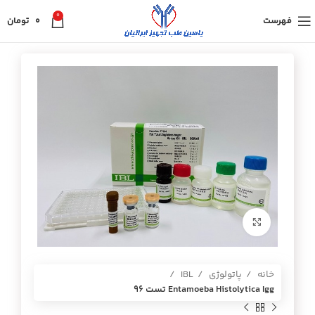
0
فهرست
0
تومان
برای بزرگنمایی کلیک کنید
خانه
پاتولوژی
IBL
Entamoeba Histolytica Igg تست 96