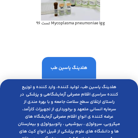
Mycoplasma pneumoniae Igg تست 96
هلدینگ یاسین طب
هلدینگ یاسین طب، تولید کننده، وارد کننده و توزیع
کننده سراسری اقلام مصرفی آزمایشگاهی و پزشکی در
راﺳﺘﺎی ارﺗﻘﺎی ﺳﻄﺢ ﺳﻼﻣﺖ ﺟﺎﻣﻌﻪ و ﺑﺎ ﺑﻬﺮه ﻣﻨﺪی از
ﺳﺮﻣﺎﯾﻪ انسانی متعهد و ﺑﺮﺧﻮرداری از ﺗﺠﻬﯿﺰات ﮐﺎرآﻣﺪ،
عرضه کننده ی انواع اﻗﻼم مصرفی آزﻣﺎﯾﺸﮕﺎه های
میکروبی، ﺳﺮوﻟﻮژی ، ﺑﯿﻮﺷﯿﻤﯽ ، پاتوبیولوژی و بیمارستان
ها و دانشگاه های علوم پزشکی از قبیل انواع کیت های