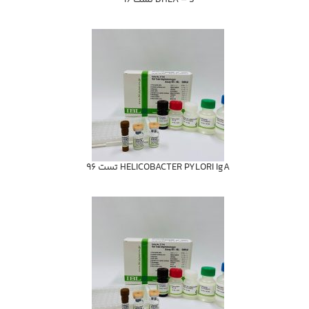
DHEA – S تست 96
HELICOBACTER PYLORI IgA تست 96