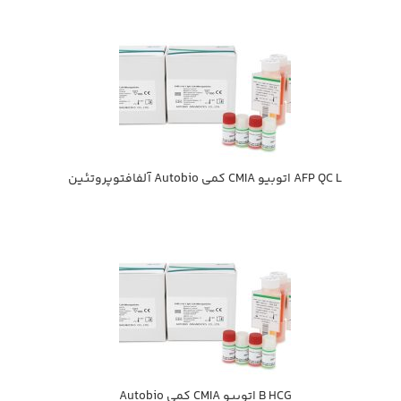
AFP QC L اتوبيو CMIA كمي Autobio آلفافتوپروتئين
B HCG اتوبيو CMIA كمي Autobio