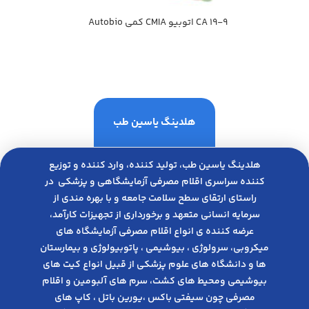
CA 19-9 اتوبيو CMIA كمي Autobio
هلدینگ یاسین طب
هلدینگ یاسین طب، تولید کننده، وارد کننده و توزیع
کننده سراسری اقلام مصرفی آزمایشگاهی و پزشکی در
راﺳﺘﺎی ارﺗﻘﺎی ﺳﻄﺢ ﺳﻼﻣﺖ ﺟﺎﻣﻌﻪ و ﺑﺎ ﺑﻬﺮه ﻣﻨﺪی از
ﺳﺮﻣﺎﯾﻪ انسانی متعهد و ﺑﺮﺧﻮرداری از ﺗﺠﻬﯿﺰات ﮐﺎرآﻣﺪ،
عرضه کننده ی انواع اﻗﻼم مصرفی آزﻣﺎﯾﺸﮕﺎه های
میکروبی، ﺳﺮوﻟﻮژی ، ﺑﯿﻮﺷﯿﻤﯽ ، پاتوبیولوژی و بیمارستان
ها و دانشگاه های علوم پزشکی از قبیل انواع کیت های
بیوشیمی ومحیط های کشت، سرم های آلبومین و اقلام
مصرفی چون سیفتی باکس ،یورین باتل ، کاپ های