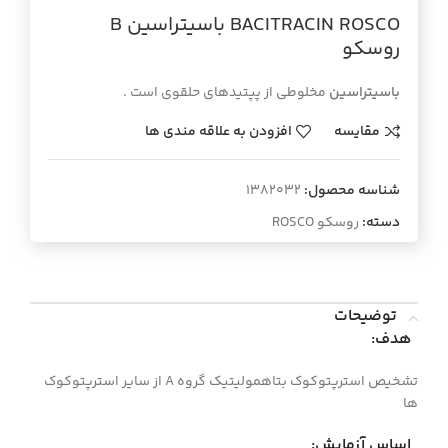
BACITRACIN ROSCO باسيتراسين B
روسكو
باسیتراسین
مخلوطی از پپتیدهای حلقوی است .
مقایسه
افزودن به علاقه مندی ها
شناسه محصول:
1382032
دسته:
روسکو ROSCO
توضیحات
هدف:
تشخيص استرپتوكوك بتاهموليتيك گروه A از ساير استرپتوكوك
ها
اساس آزمايش: