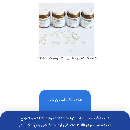
ديسك متي سلين ME روسكو Rosco
هلدینگ یاسین طب
هلدینگ یاسین طب، تولید کننده، وارد کننده و توزیع
کننده سراسری اقلام مصرفی آزمایشگاهی و پزشکی در