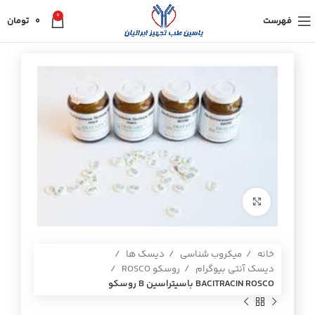
0
فهرست
0
تومان
برای بزرگنمایی کلیک کنید
خانه
میکروب شناسی
دیسک ها
دیسک آنتی بیوگرام
روسکو ROSCO
BACITRACIN ROSCO باسيتراسين B روسكو