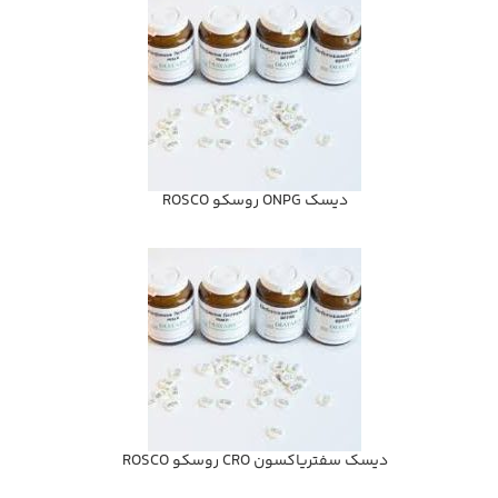
ديسك ONPG روسكو ROSCO
ديسك سفترياكسون CRO روسكو ROSCO