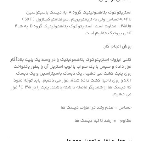
استرپتوكوك بتاهموليتيك گروه A به ديسك باسيتراسين
0.04Uحساس ولي به تريمتوپريم ـ سولفامتوكسازول ( SXT )
1.25Ug مقاوم است. استرپتوكوك بتاهموليتيك گروه B به هر 2
آنتي بيوتيك مقاوم است.
روش انجام كار:
كلني ايزوله استرپتوكوك بتاهموليتيك را در وسط يك پليت بلادآگار
قرار داده و سپس با يك سواب يا لوپ استريل آن را بطور يكنواخت
روي پليت كشت مي دهيم. يك ديسك باسيتراسين و يك ديسك
SXT را روي ناحيه كشت داده شده، قرار می دهیم. بايد توجه نمود
0
كه ديسك ها از همديگر فاصله داشته باشند. پليت را در
C 35 قرار
مي دهيم.
حساس = عدم رشد در اطراف ديسك ها
مقاوم = رشد تا لبه ديسك ها