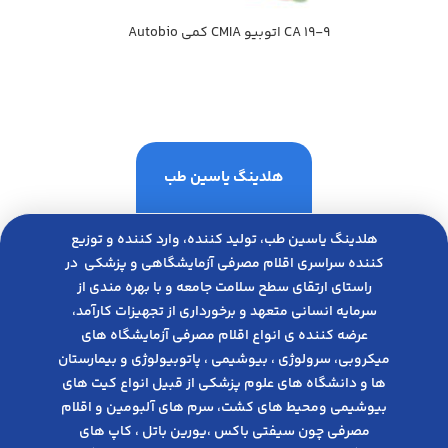
CA 19-9 اتوبيو CMIA كمي Autobio
هلدینگ یاسین طب
هلدینگ یاسین طب، تولید کننده، وارد کننده و توزیع
کننده سراسری اقلام مصرفی آزمایشگاهی و پزشکی در
راﺳﺘﺎی ارﺗﻘﺎی ﺳﻄﺢ ﺳﻼﻣﺖ ﺟﺎﻣﻌﻪ و ﺑﺎ ﺑﻬﺮه ﻣﻨﺪی از
ﺳﺮﻣﺎﯾﻪ انسانی متعهد و ﺑﺮﺧﻮرداری از ﺗﺠﻬﯿﺰات ﮐﺎرآﻣﺪ،
عرضه کننده ی انواع اﻗﻼم مصرفی آزﻣﺎﯾﺸﮕﺎه های
میکروبی، ﺳﺮوﻟﻮژی ، ﺑﯿﻮﺷﯿﻤﯽ ، پاتوبیولوژی و بیمارستان
ها و دانشگاه های علوم پزشکی از قبیل انواع کیت های
بیوشیمی ومحیط های کشت، سرم های آلبومین و اقلام
مصرفی چون سیفتی باکس ،یورین باتل ، کاپ های