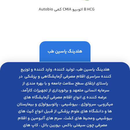
B HCG اتوبيو CMIA كمي Autobio
هلدینگ یاسین طب
هلدینگ یاسین طب، تولید کننده، وارد کننده و توزیع
کننده سراسری اقلام مصرفی آزمایشگاهی و پزشکی در
راﺳﺘﺎی ارﺗﻘﺎی ﺳﻄﺢ ﺳﻼﻣﺖ ﺟﺎﻣﻌﻪ و ﺑﺎ ﺑﻬﺮه ﻣﻨﺪی از
ﺳﺮﻣﺎﯾﻪ انسانی متعهد و ﺑﺮﺧﻮرداری از ﺗﺠﻬﯿﺰات ﮐﺎرآﻣﺪ،
عرضه کننده ی انواع اﻗﻼم مصرفی آزﻣﺎﯾﺸﮕﺎه های
میکروبی، ﺳﺮوﻟﻮژی ، ﺑﯿﻮﺷﯿﻤﯽ ، پاتوبیولوژی و بیمارستان
ها و دانشگاه های علوم پزشکی از قبیل انواع کیت های
بیوشیمی ومحیط های کشت، سرم های آلبومین و اقلام
مصرفی چون سیفتی باکس ،یورین باتل ، کاپ های