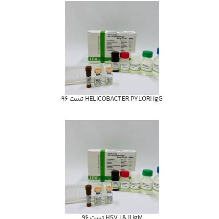
HELICOBACTER PYLORI IgG تست 96
HSV I & II IgM تست 96