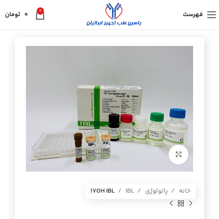
0
فهرست
0
تومان
برای بزرگنمایی کلیک کنید
خانه
پاتولوژی
IBL
17OH IBL