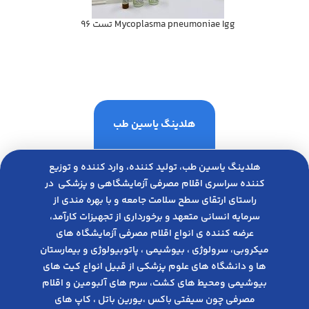
Mycoplasma pneumoniae Igg تست 96
هلدینگ یاسین طب
هلدینگ یاسین طب، تولید کننده، وارد کننده و توزیع
کننده سراسری اقلام مصرفی آزمایشگاهی و پزشکی در
راﺳﺘﺎی ارﺗﻘﺎی ﺳﻄﺢ ﺳﻼﻣﺖ ﺟﺎﻣﻌﻪ و ﺑﺎ ﺑﻬﺮه ﻣﻨﺪی از
ﺳﺮﻣﺎﯾﻪ انسانی متعهد و ﺑﺮﺧﻮرداری از ﺗﺠﻬﯿﺰات ﮐﺎرآﻣﺪ،
عرضه کننده ی انواع اﻗﻼم مصرفی آزﻣﺎﯾﺸﮕﺎه های
میکروبی، ﺳﺮوﻟﻮژی ، ﺑﯿﻮﺷﯿﻤﯽ ، پاتوبیولوژی و بیمارستان
ها و دانشگاه های علوم پزشکی از قبیل انواع کیت های
بیوشیمی ومحیط های کشت، سرم های آلبومین و اقلام
مصرفی چون سیفتی باکس ،یورین باتل ، کاپ های