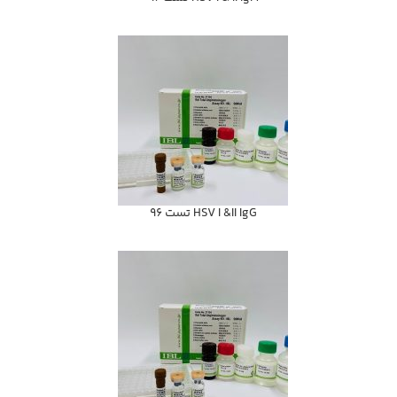
HSV I &II IgG تست 96