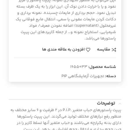
این می‌توان به منظور نگهداری نمونه، پیپت پاستور را فریز
نمود و یا با حرارت دادن نوک آن، این ابزار را به یک ظرف بسته
تبدیل نمود. حجم‌ برداری از مایعات چسبنده، نمونه‌ برداری و
دکانت کردن مایعات عفونی یا سمی، انتقال مایع فوقانی یک
غیرمحلول (supernatant) اضافه نمودن معرف/ مواد
شیمیایی، استخراج نمونه و… از جمله کاربردهای این پیپت
پاستورها می‌باشد.
مقایسه
افزودن به علاقه مندی ها
شناسه محصول:
1655033
دسته:
تجهیزات آزمایشگاهی PIP
توضیحات
پیپت پاستورهای حباب متغیر .P.I.P در ۲ ظرفیت و ۶ سایز مختلف به
منظور رفع نیازهای مختلف تولید می‌گردند. این پیپت پاستورها
دارای بدنه یکپارچه می‌باشند و حباب متغیر آنها تسلط کاربر را در
حین حجم‌ برداری و انتقال حجم افزایش می‌دهد. این پیپت