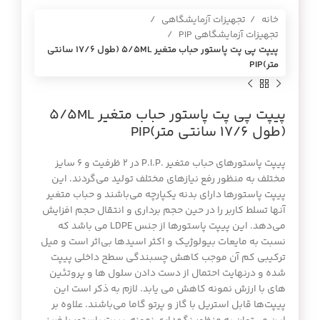
خانه
تجهیزات آزمایشگاهی
تجهیزات آزمایشگاهی PIP
پيپت پي پت پاستور حباب متغير 5/5ML (طول 17/6 سانتي
متر)PIP
پيپت پي پت پاستور حباب متغير 5/5ML
(طول 17/6 سانتي متر)PIP
پیپت پاستورهای حباب متغیر .P.I.P در ۲ ظرفیت و ۶ سایز
مختلف به منظور رفع نیازهای مختلف تولید می‌گردند. این
پیپت پاستورها دارای بدنه یکپارچه می‌باشند و حباب متغیر
آنها تسلط کاربر را در حین حجم‌ برداری و انتقال حجم افزایش
می‌دهد. این پیپت پاستورها از جنس LDPE می باشد که
نسبت به مایعات بیولوژیک و اکثر اسیدها بی‌اثر است و میل
ترکیبی کم آن موجب کاهش چسبندگی سطح داخلی پیپت
شده و درنهایت احتمال از دست دادن سلول ها و پروتئین
های با ارزش نمونه کاهش می یابد. لازم به ذکر است این
پیپت‌ها قابل استریل با گاز و پرتو گاما می‌باشند. علاوه بر