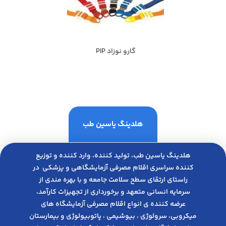
گارو نوزاد PIP
هلدینگ یاسین طب
هلدینگ یاسین طب، تولید کننده، وارد کننده و توزیع
کننده سراسری اقلام مصرفی آزمایشگاهی و پزشکی در
راﺳﺘﺎی ارﺗﻘﺎی ﺳﻄﺢ ﺳﻼﻣﺖ ﺟﺎﻣﻌﻪ و ﺑﺎ ﺑﻬﺮه ﻣﻨﺪی از
ﺳﺮﻣﺎﯾﻪ انسانی متعهد و ﺑﺮﺧﻮرداری از ﺗﺠﻬﯿﺰات ﮐﺎرآﻣﺪ،
عرضه کننده ی انواع اﻗﻼم مصرفی آزﻣﺎﯾﺸﮕﺎه های
میکروبی، ﺳﺮوﻟﻮژی ، ﺑﯿﻮﺷﯿﻤﯽ ، پاتوبیولوژی و بیمارستان