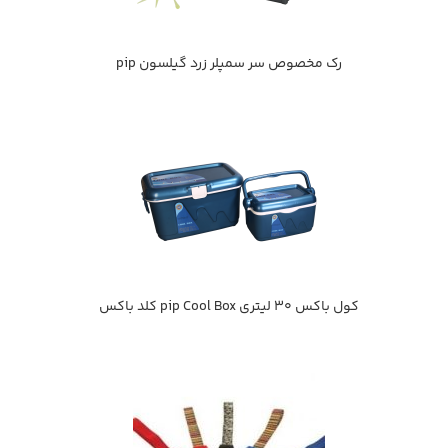
رك مخصوص سر سمپلر زرد گيلسون pip
كول باكس 30 ليتري pip Cool Box كلد باكس