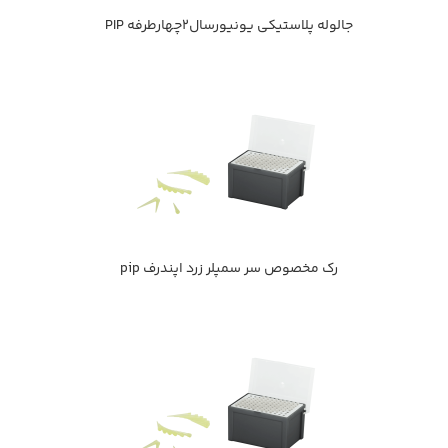
جالوله پلاستيكي يونيورسال2چهارطرفه PIP
رك مخصوص سر سمپلر زرد اپندرف pip