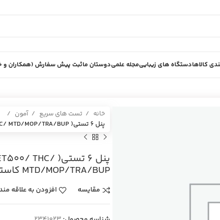
دی کالاها
دستگاه های زیبایی
مجله علمی
دوستان ما
ثبت پیش سفارش (همکاران و خر
خانه
تست های سریع
آمون
پنل 6 تستي( Panel 6 Test (AMP500/ MET500/ THC/ MTD/MOP/TRA/BUP كاستي بسته 25 عددي
پنل 6 تستي(  THC
MTD/MOP/TRA/BUP كاستي بسته 25 عددي
مقایسه
افزودن به علاقه مند
شناسه محصول:
2341023