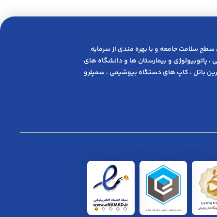
 ﺳﻄﺢ ﺳﻼﻣﺖ ﺟﺎﻣﻌﻪ و ﺑﺎ ﺑﻬﺮه ﻣﻨﺪی از ﺳﺮﻣﺎﯾﻪ
 ، پاتوبیولوژی و بیمارستان ها و دانشگاه های
ن باتل ، کاپ های دستگاه بیوشیمی ، سمپلرو