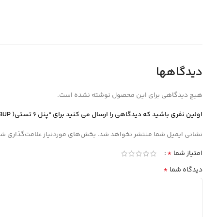
دیدگاهها
هیچ دیدگاهی برای این محصول نوشته نشده است.
اولین نفری باشید که دیدگاهی را ارسال می کنید برای “پنل 6 تستي( Panel 6 Test (AMP500/ MET500/ THC/ MTD/MOP/TRA/BUP كاستي بسته 25 عددي”
نشانی ایمیل شما منتشر نخواهد شد.
بخش‌های موردنیاز علامت‌گذاری شد
*
امتیاز شما
*
دیدگاه شما