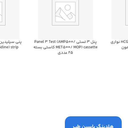
HCG (2.5 mm) (Urine) strip نواري
پنل 3 تستي Panel 3 Test (AMP500/
MET500/ MOP) cassette كاستي بسته
lidine) strip
25 عددي
هلدینگ یاسین طب