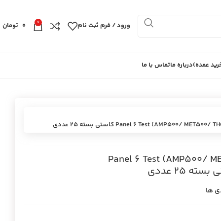
0
ورود / فرم ثبت نام
0
تومان
ید عمده)
درباره ما
تماس با ما
Panel 6 Test (AMP500/ MET500//
ی ها