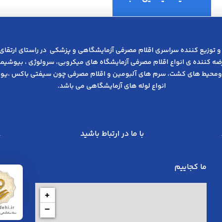
و توزیع کننده سراسری اقلام مصرفی آزمایشگاهی و پزشکی در راﺳﺘﺎی ارﺗﻘﺎی
عرضه کننده ی انواع اﻗﻼم مصرفی آزﻣﺎﯾﺸﮕﺎه های میکروبی، ﺳﺮوﻟﻮژی ، ﺑﯿﻮﺷﯿﻤﯽ
ومحیط های کشت، سرم های آلبومین و اقلام مصرفی چون سیفتی باکس ،یوری
انواع لوله های آزمایشگاهی می باشد.
با ما در ارتباط باشید
ما کجاییم
+
−