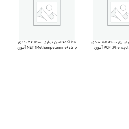
پني سيليدين نواري بسته 50 عددي
متا آمفتامين نواري بسته 50عددي
PCP (Phencyc آمون
MET (Methampetamine) strip آمون