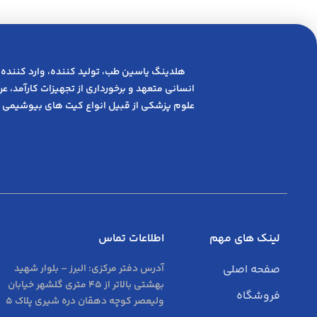
هلدینگ یاسین طب، تولید کننده، وارد کننده 
انسانی متعهد و ﺑﺮﺧﻮرداری از ﺗﺠﻬﯿﺰات ﮐﺎرآﻣﺪ، 
علوم پزشکی از قبیل انواع کیت های بیوشیمی 
لینک های مهم
اطلاعات تماس
صفحه اصلی
آدرس دفتر مرکزی:
البرز – بلوار شهید
بهشتی بالاتر از 45 متری گلشهر خیابان
فروشگاه
ولیعصر کوچه دهقان دره شیری پلاک 5