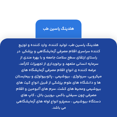
هلدینگ یاسین طب
هلدینگ یاسین طب، تولید کننده، وارد کننده و توزیع
کننده سراسری اقلام مصرفی آزمایشگاهی و پزشکی در
راﺳﺘﺎی ارﺗﻘﺎی ﺳﻄﺢ ﺳﻼﻣﺖ ﺟﺎﻣﻌﻪ و ﺑﺎ ﺑﻬﺮه ﻣﻨﺪی از
ﺳﺮﻣﺎﯾﻪ انسانی متعهد و ﺑﺮﺧﻮرداری از ﺗﺠﻬﯿﺰات ﮐﺎرآﻣﺪ،
عرضه کننده ی انواع اﻗﻼم مصرفی آزﻣﺎﯾﺸﮕﺎه های
میکروبی، ﺳﺮوﻟﻮژی ، ﺑﯿﻮﺷﯿﻤﯽ ، پاتوبیولوژی و بیمارستان
ها و دانشگاه های علوم پزشکی از قبیل انواع کیت های
بیوشیمی ومحیط های کشت، سرم های آلبومین و اقلام
مصرفی چون سیفتی باکس ،یورین باتل ، کاپ های
دستگاه بیوشیمی ، سمپلرو انواع لوله های آزمایشگاهی
می باشد.