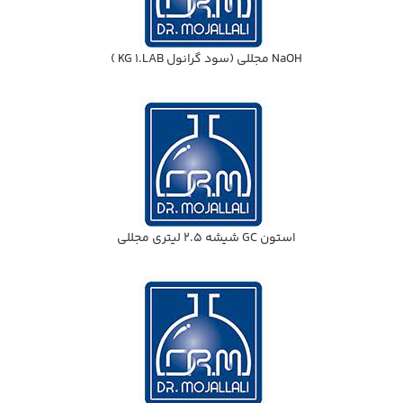
NaOH مجللي (سود گرانول KG 1.LAB )
استون GC شيشه 2.5 ليتري مجللي