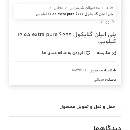
خانه
محصولات شیمیایی
مجللی
پلي اتيلن گلايكول 6000 extra pure ده 10 كيلويي
پلي اتيلن گلايكول 6000 extra pure ده 10
كيلويي
مقایسه
افزودن به علاقه مندی ها
شناسه محصول:
1531464
دسته:
مجللی
حمل و نقل و تحویل محصول
دیدگاهها