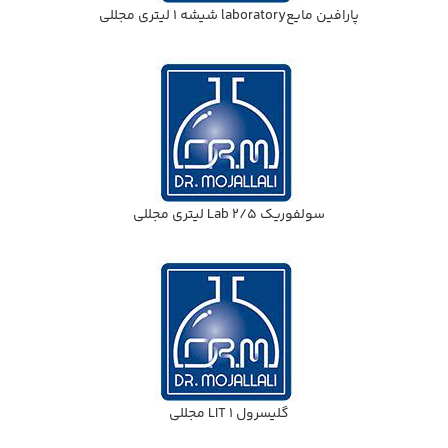
پارافين مايعlaboratory شيشه 1 ليتري مجللي
سولفوريك Lab 2/5 ليتري مجللي
گليسرول 1 LIT مجللي