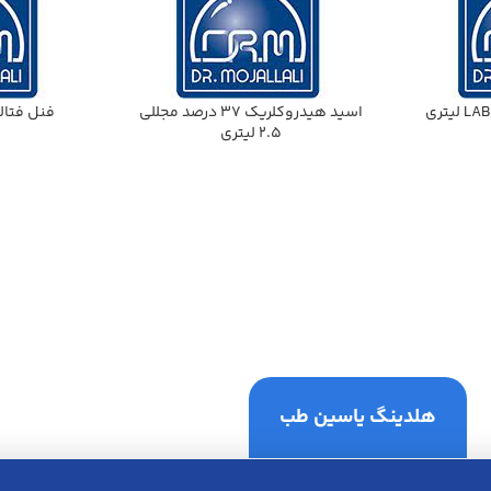
اسيد نيتريك ./55 LAB 2.5 ليتري
اسيد هيدروكلريك 37 درصد مجللي
فنل فتالئين 50 
2.5 ليتري
هلدینگ یاسین طب