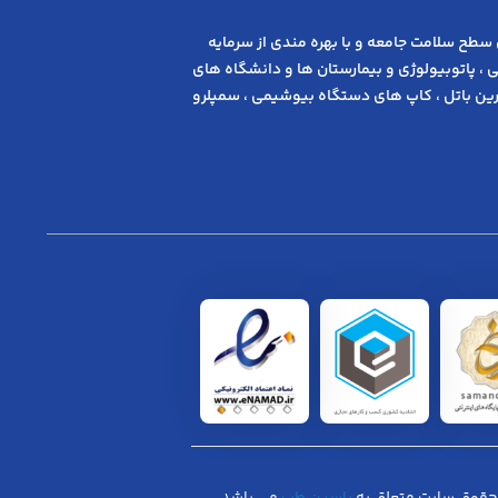
 ﺳﻄﺢ ﺳﻼﻣﺖ ﺟﺎﻣﻌﻪ و ﺑﺎ ﺑﻬﺮه ﻣﻨﺪی از ﺳﺮﻣﺎﯾﻪ
 ، پاتوبیولوژی و بیمارستان ها و دانشگاه های
ن باتل ، کاپ های دستگاه بیوشیمی ، سمپلرو
حقوق سایت متعلق به
یاسین طب
می باشد.