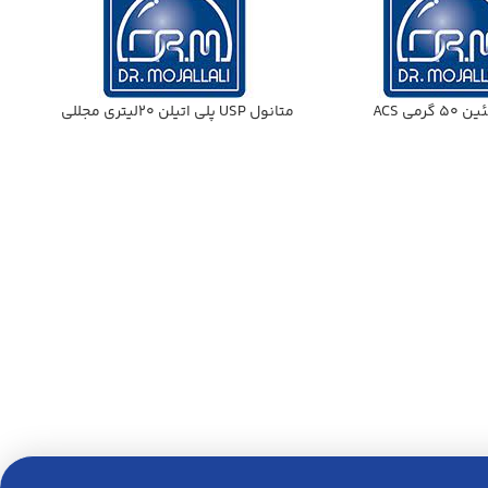
گرمي ACS
متانول USP پلي اتيلن 20ليتري مجللي