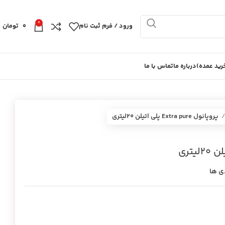
0
ورود / فرم ثبت نام
0
تومان
ید عمده)
درباره ما
تماس با ما
پروپانول Extra pure پلي اتيلن 20ليتري
ی ها