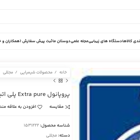
دی کالاها
دستگاه های زیبایی
مجله علمی
دوستان ما
ثبت پیش سفارش (همکاران و خر
خانه
محصولات شیمیایی
مجللی
پروپانول Extra pure پلي اتيلن 20ليتري
مقایسه
افزودن به علاقه مند
شناسه محصول:
1531222
دسته:
مجللی