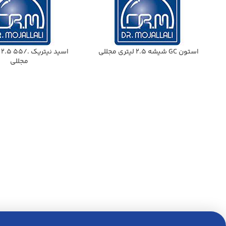
استون GC شيشه 2.5 ليتري مجللي
مجللي