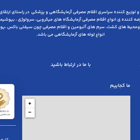
و توزیع کننده سراسری اقلام مصرفی آزمایشگاهی و پزشکی در راﺳﺘﺎی ارﺗﻘﺎی
عرضه کننده ی انواع اﻗﻼم مصرفی آزﻣﺎﯾﺸﮕﺎه های میکروبی، ﺳﺮوﻟﻮژی ، ﺑﯿﻮﺷﯿﻤﯽ
ومحیط های کشت، سرم های آلبومین و اقلام مصرفی چون سیفتی باکس ،یوری
انواع لوله های آزمایشگاهی می باشد.
با ما در ارتباط باشید
ما کجاییم
+
−
کلیه 