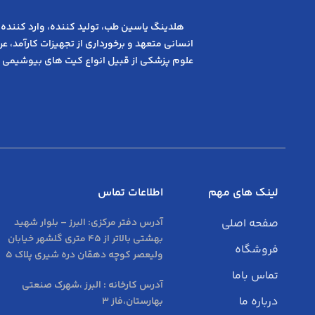
هلدینگ یاسین طب، تولید کننده، وارد کننده 
انسانی متعهد و ﺑﺮﺧﻮرداری از ﺗﺠﻬﯿﺰات ﮐﺎرآﻣﺪ، 
علوم پزشکی از قبیل انواع کیت های بیوشیمی 
لینک های مهم
اطلاعات تماس
صفحه اصلی
آدرس دفتر مرکزی:
البرز – بلوار شهید
بهشتی بالاتر از 45 متری گلشهر خیابان
فروشگاه
ولیعصر کوچه دهقان دره شیری پلاک 5
تماس باما
آدرس کارخانه : البرز ،شهرک صنعتی
درباره ما
بهارستان،فاز 3