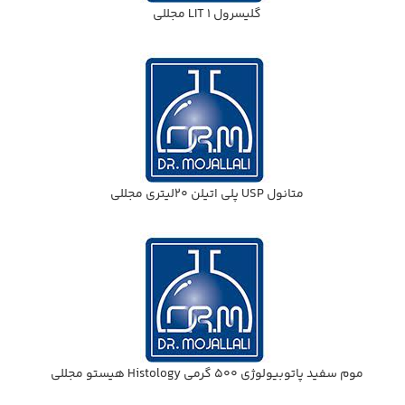
گليسرول 1 LIT مجللي
متانول USP پلي اتيلن 20ليتري مجللي
موم سفيد پاتوبيولوژي 500 گرمي Histology هيستو مجللي