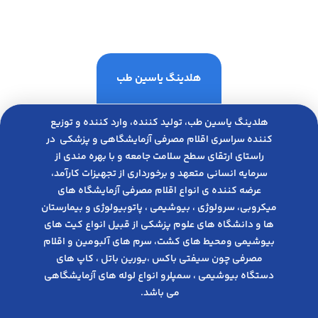
هلدینگ یاسین طب
هلدینگ یاسین طب، تولید کننده، وارد کننده و توزیع
کننده سراسری اقلام مصرفی آزمایشگاهی و پزشکی در
راﺳﺘﺎی ارﺗﻘﺎی ﺳﻄﺢ ﺳﻼﻣﺖ ﺟﺎﻣﻌﻪ و ﺑﺎ ﺑﻬﺮه ﻣﻨﺪی از
ﺳﺮﻣﺎﯾﻪ انسانی متعهد و ﺑﺮﺧﻮرداری از ﺗﺠﻬﯿﺰات ﮐﺎرآﻣﺪ،
عرضه کننده ی انواع اﻗﻼم مصرفی آزﻣﺎﯾﺸﮕﺎه های
میکروبی، ﺳﺮوﻟﻮژی ، ﺑﯿﻮﺷﯿﻤﯽ ، پاتوبیولوژی و بیمارستان
ها و دانشگاه های علوم پزشکی از قبیل انواع کیت های
بیوشیمی ومحیط های کشت، سرم های آلبومین و اقلام
مصرفی چون سیفتی باکس ،یورین باتل ، کاپ های
دستگاه بیوشیمی ، سمپلرو انواع لوله های آزمایشگاهی
می باشد.