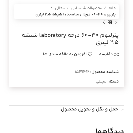
خانه
محصولات شیمیایی
مجللی
پترليوم 40-60 درجه laboratory شيشه 2.5 ليتري
پترليوم 40-60 درجه laboratory شيشه
2.5 ليتري
مقایسه
افزودن به علاقه مندی ها
شناسه محصول:
1531262
دسته:
مجللی
حمل و نقل و تحویل محصول
دیدگاهها