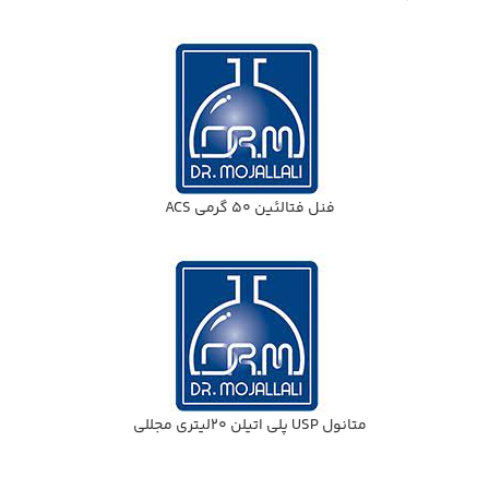
فنل فتالئين 50 گرمي ACS
متانول USP پلي اتيلن 20ليتري مجللي