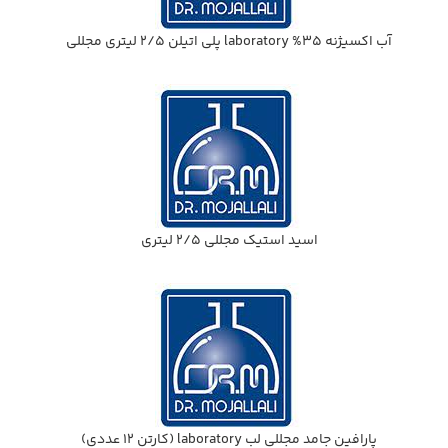
آب اكسيژنه 35% laboratory پلي اتيلن 2/5 ليتري مجللي
اسيد استيك مجللي 2/5 ليتري
پارافين جامد مجللي لب laboratory (كارتن 12 عددي)