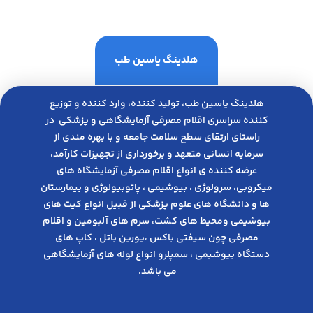
هلدینگ یاسین طب
هلدینگ یاسین طب، تولید کننده، وارد کننده و توزیع
کننده سراسری اقلام مصرفی آزمایشگاهی و پزشکی در
راﺳﺘﺎی ارﺗﻘﺎی ﺳﻄﺢ ﺳﻼﻣﺖ ﺟﺎﻣﻌﻪ و ﺑﺎ ﺑﻬﺮه ﻣﻨﺪی از
ﺳﺮﻣﺎﯾﻪ انسانی متعهد و ﺑﺮﺧﻮرداری از ﺗﺠﻬﯿﺰات ﮐﺎرآﻣﺪ،
عرضه کننده ی انواع اﻗﻼم مصرفی آزﻣﺎﯾﺸﮕﺎه های
میکروبی، ﺳﺮوﻟﻮژی ، ﺑﯿﻮﺷﯿﻤﯽ ، پاتوبیولوژی و بیمارستان
ها و دانشگاه های علوم پزشکی از قبیل انواع کیت های
بیوشیمی ومحیط های کشت، سرم های آلبومین و اقلام
مصرفی چون سیفتی باکس ،یورین باتل ، کاپ های
دستگاه بیوشیمی ، سمپلرو انواع لوله های آزمایشگاهی
می باشد.