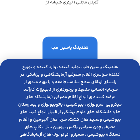
گزيلل مجللي 1 ليتري شيشه اي
هلدینگ یاسین طب
هلدینگ یاسین طب، تولید کننده، وارد کننده و توزیع
کننده سراسری اقلام مصرفی آزمایشگاهی و پزشکی در
راﺳﺘﺎی ارﺗﻘﺎی ﺳﻄﺢ ﺳﻼﻣﺖ ﺟﺎﻣﻌﻪ و ﺑﺎ ﺑﻬﺮه ﻣﻨﺪی از
ﺳﺮﻣﺎﯾﻪ انسانی متعهد و ﺑﺮﺧﻮرداری از ﺗﺠﻬﯿﺰات ﮐﺎرآﻣﺪ،
عرضه کننده ی انواع اﻗﻼم مصرفی آزﻣﺎﯾﺸﮕﺎه های
میکروبی، ﺳﺮوﻟﻮژی ، ﺑﯿﻮﺷﯿﻤﯽ ، پاتوبیولوژی و بیمارستان
ها و دانشگاه های علوم پزشکی از قبیل انواع کیت های
بیوشیمی ومحیط های کشت، سرم های آلبومین و اقلام
مصرفی چون سیفتی باکس ،یورین باتل ، کاپ های
دستگاه بیوشیمی ، سمپلرو انواع لوله های آزمایشگاهی