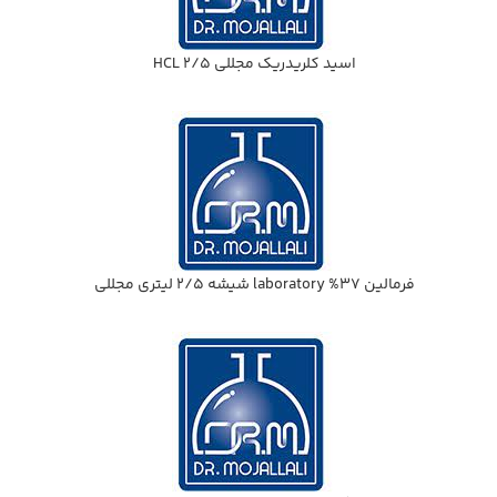
اسيد كلريدريك مجللي HCL 2/5
فرمالين 37% laboratory شيشه 2/5 ليتري مجللي