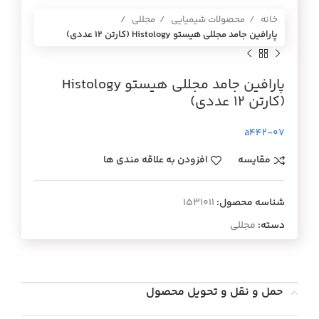
خانه
محصولات شیمیایی
مجللی
پارافين جامد مجللي هيستو Histology (كارتن 12 عددي)
پارافين جامد مجللي هيستو Histology
(كارتن 12 عددي)
a442-07
مقایسه
افزودن به علاقه مندی ها
شناسه محصول:
1531011
دسته:
مجللی
حمل و نقل و تحویل محصول