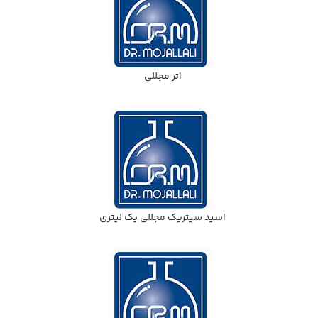
اتر مجللي
اسيد سيتريك مجللي يك ليتري