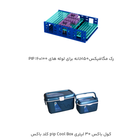
رك مگافيكس150خانه براي لوله هاي 100*16 PIP
كول باكس 30 ليتري pip Cool Box كلد باكس