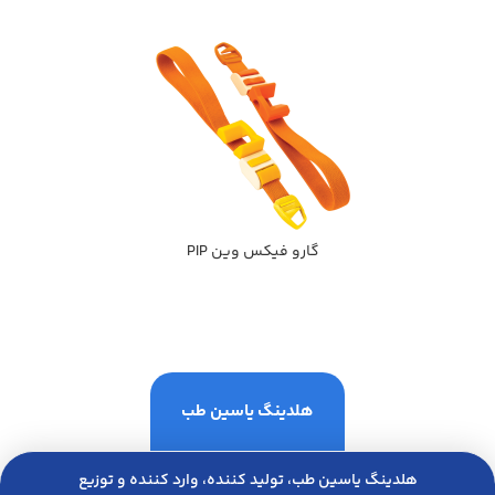
گارو فيكس وين PIP
هلدینگ یاسین طب
هلدینگ یاسین طب، تولید کننده، وارد کننده و توزیع