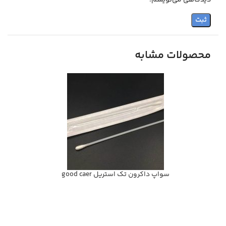
دیدگاهی می‌نویسم.
محصولات مشابه
سواپ داكرون تك استريل good caer