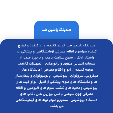
هلدینگ یاسین طب
هلدینگ یاسین طب، تولید کننده، وارد کننده و توزیع
کننده سراسری اقلام مصرفی آزمایشگاهی و پزشکی در
راﺳﺘﺎی ارﺗﻘﺎی ﺳﻄﺢ ﺳﻼﻣﺖ ﺟﺎﻣﻌﻪ و ﺑﺎ ﺑﻬﺮه ﻣﻨﺪی از
ﺳﺮﻣﺎﯾﻪ انسانی متعهد و ﺑﺮﺧﻮرداری از ﺗﺠﻬﯿﺰات ﮐﺎرآﻣﺪ،
عرضه کننده ی انواع اﻗﻼم مصرفی آزﻣﺎﯾﺸﮕﺎه های
میکروبی، ﺳﺮوﻟﻮژی ، ﺑﯿﻮﺷﯿﻤﯽ ، پاتوبیولوژی و بیمارستان
ها و دانشگاه های علوم پزشکی از قبیل انواع کیت های
بیوشیمی ومحیط های کشت، سرم های آلبومین و اقلام
مصرفی چون سیفتی باکس ،یورین باتل ، کاپ های
دستگاه بیوشیمی ، سمپلرو انواع لوله های آزمایشگاهی
می باشد.