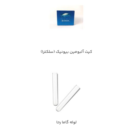
کیت آلبومين بيونيك (سلکترا)
لوله گاما رحا