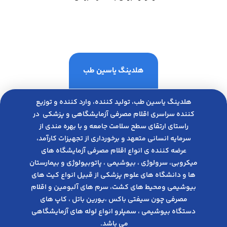
هلدینگ یاسین طب
هلدینگ یاسین طب، تولید کننده، وارد کننده و توزیع
کننده سراسری اقلام مصرفی آزمایشگاهی و پزشکی در
راﺳﺘﺎی ارﺗﻘﺎی ﺳﻄﺢ ﺳﻼﻣﺖ ﺟﺎﻣﻌﻪ و ﺑﺎ ﺑﻬﺮه ﻣﻨﺪی از
ﺳﺮﻣﺎﯾﻪ انسانی متعهد و ﺑﺮﺧﻮرداری از ﺗﺠﻬﯿﺰات ﮐﺎرآﻣﺪ،
عرضه کننده ی انواع اﻗﻼم مصرفی آزﻣﺎﯾﺸﮕﺎه های
میکروبی، ﺳﺮوﻟﻮژی ، ﺑﯿﻮﺷﯿﻤﯽ ، پاتوبیولوژی و بیمارستان
ها و دانشگاه های علوم پزشکی از قبیل انواع کیت های
بیوشیمی ومحیط های کشت، سرم های آلبومین و اقلام
مصرفی چون سیفتی باکس ،یورین باتل ، کاپ های
دستگاه بیوشیمی ، سمپلرو انواع لوله های آزمایشگاهی
می باشد.