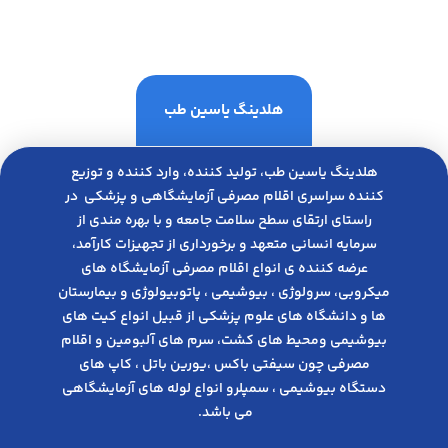
هلدینگ یاسین طب
هلدینگ یاسین طب، تولید کننده، وارد کننده و توزیع
کننده سراسری اقلام مصرفی آزمایشگاهی و پزشکی در
راﺳﺘﺎی ارﺗﻘﺎی ﺳﻄﺢ ﺳﻼﻣﺖ ﺟﺎﻣﻌﻪ و ﺑﺎ ﺑﻬﺮه ﻣﻨﺪی از
ﺳﺮﻣﺎﯾﻪ انسانی متعهد و ﺑﺮﺧﻮرداری از ﺗﺠﻬﯿﺰات ﮐﺎرآﻣﺪ،
عرضه کننده ی انواع اﻗﻼم مصرفی آزﻣﺎﯾﺸﮕﺎه های
میکروبی، ﺳﺮوﻟﻮژی ، ﺑﯿﻮﺷﯿﻤﯽ ، پاتوبیولوژی و بیمارستان
ها و دانشگاه های علوم پزشکی از قبیل انواع کیت های
بیوشیمی ومحیط های کشت، سرم های آلبومین و اقلام
مصرفی چون سیفتی باکس ،یورین باتل ، کاپ های
دستگاه بیوشیمی ، سمپلرو انواع لوله های آزمایشگاهی
می باشد.