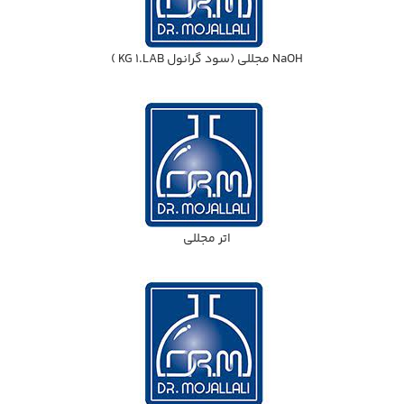
NaOH مجللي (سود گرانول KG 1.LAB )
اتر مجللي