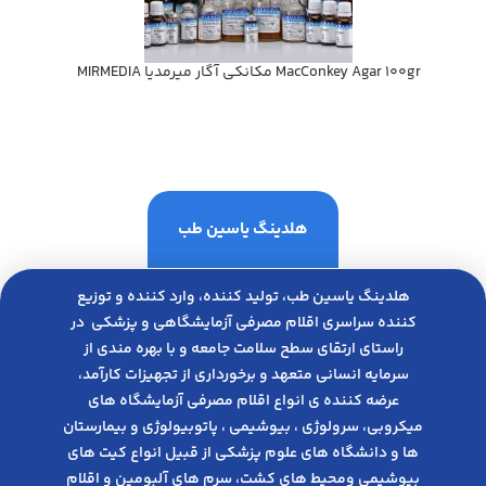
MacConkey Agar 100gr مكانكي آگار ميرمديا MIRMEDIA
هلدینگ یاسین طب
هلدینگ یاسین طب، تولید کننده، وارد کننده و توزیع
کننده سراسری اقلام مصرفی آزمایشگاهی و پزشکی در
راﺳﺘﺎی ارﺗﻘﺎی ﺳﻄﺢ ﺳﻼﻣﺖ ﺟﺎﻣﻌﻪ و ﺑﺎ ﺑﻬﺮه ﻣﻨﺪی از
ﺳﺮﻣﺎﯾﻪ انسانی متعهد و ﺑﺮﺧﻮرداری از ﺗﺠﻬﯿﺰات ﮐﺎرآﻣﺪ،
عرضه کننده ی انواع اﻗﻼم مصرفی آزﻣﺎﯾﺸﮕﺎه های
میکروبی، ﺳﺮوﻟﻮژی ، ﺑﯿﻮﺷﯿﻤﯽ ، پاتوبیولوژی و بیمارستان
ها و دانشگاه های علوم پزشکی از قبیل انواع کیت های
بیوشیمی ومحیط های کشت، سرم های آلبومین و اقلام