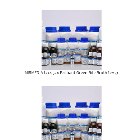
Brilliant Green Bile Broth 100gr مير مديا MIRMEDIA