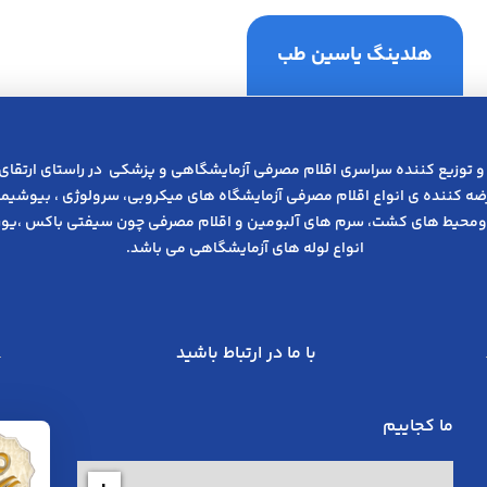
هلدینگ یاسین طب
و توزیع کننده سراسری اقلام مصرفی آزمایشگاهی و پزشکی در راﺳﺘﺎی ارﺗﻘﺎی
عرضه کننده ی انواع اﻗﻼم مصرفی آزﻣﺎﯾﺸﮕﺎه های میکروبی، ﺳﺮوﻟﻮژی ، ﺑﯿﻮﺷﯿﻤﯽ
ومحیط های کشت، سرم های آلبومین و اقلام مصرفی چون سیفتی باکس ،یوری
انواع لوله های آزمایشگاهی می باشد.
با ما در ارتباط باشید
ما کجاییم