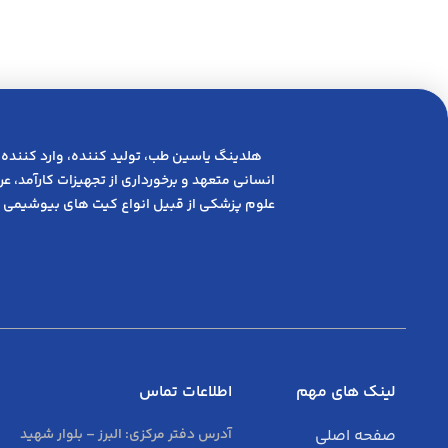
هلدینگ یاسین طب، تولید کننده، وارد کننده 
انسانی متعهد و ﺑﺮﺧﻮرداری از ﺗﺠﻬﯿﺰات ﮐﺎرآﻣﺪ، 
علوم پزشکی از قبیل انواع کیت های بیوشیمی 
لینک های مهم
اطلاعات تماس
صفحه اصلی
آدرس دفتر مرکزی:
البرز – بلوار شهید