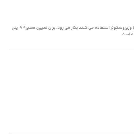
محیط کشت MR-VP از گلوکز، پپتن و برخی از املاح ساخته می شود و برای شناسایی تفاوتبین باکتری هایی که از مسیر بوتیلن گلیکول آزاد کننده است یا وژپروسکوئر استفاده می کنند بکار می رود. برای تعیین مسیر VP پنج