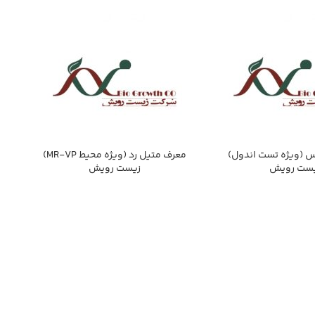
 (ویژه تست اندول)
معرف متيل رد (ويژه محيط MR-VP)
ست رويش
زيست رويش