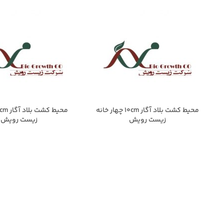
محيط كشت بلاد آگار 10cm چهار خانه
زيست رويش
زيست رويش