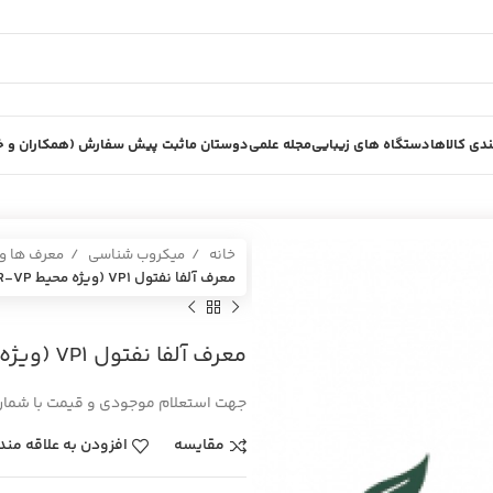
دی کالاها
دستگاه های زیبایی
مجله علمی
دوستان ما
ثبت پیش سفارش (همکاران و خر
خانه
میکروب شناسی
معرف ها و
معرف آلفا نفتول VP1 (ويژه محيط MR-VP) زيست رويش
معرف آلفا نفتول VP1 (ويژه محيط MR-VP) زيست رويش
جهت استعلام موجودی و قیمت با شماره 02636189000-02636188 تماس بگیر
مقایسه
افزودن به علاقه مند