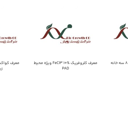
محيط كشت بلاد آگار 8cm سه خانه
معرف كلروفريك FeCI3 10% ويژه محيط
معرف کواکس
PAD
زي