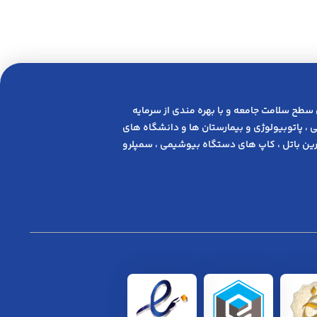
 ﺳﻄﺢ ﺳﻼﻣﺖ ﺟﺎﻣﻌﻪ و ﺑﺎ ﺑﻬﺮه ﻣﻨﺪی از ﺳﺮﻣﺎﯾﻪ
 ، پاتوبیولوژی و بیمارستان ها و دانشگاه های
ن باتل ، کاپ های دستگاه بیوشیمی ، سمپلرو