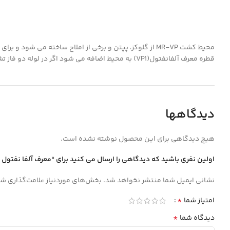
قطره معرف آلفانفتول(VP1) به محیط اضافه می شود اگر در لوله دو فاز تشکیل شد و فاز رویی رنگ قرمز رنگ شد یعنی باکتری از مسیر VP استفاده نموده است.
دیدگاهها
هیچ دیدگاهی برای این محصول نوشته نشده است.
اولین نفری باشید که دیدگاهی را ارسال می کنید برای “معرف آلفا نفتول VP1 (ويژه محيط MR-VP) زيست رويش”
نشانی ایمیل شما منتشر نخواهد شد.
بخش‌های موردنیاز علامت‌گذاری شد
*
امتیاز شما
*
دیدگاه شما