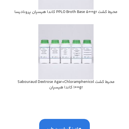
محيط كشت PPLO Broth Base 500gr كاندا هيسپان پروناديسا
محيط كشت Sabouraud Dextrose Agar+Chloramphenicol
100gr كاندا هيسپان