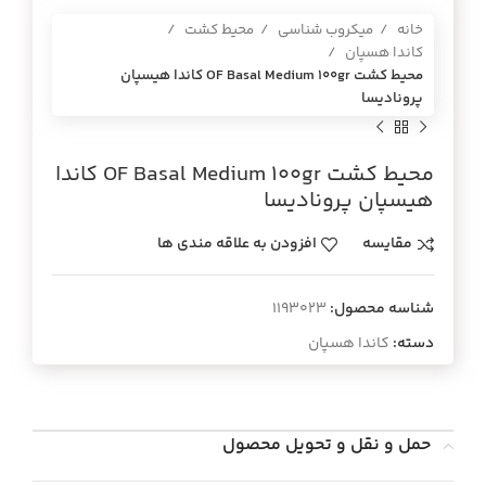
خانه
میکروب شناسی
محیط کشت
کاندا هسپان
محيط كشت OF Basal Medium 100gr كاندا هيسپان
پروناديسا
محيط كشت OF Basal Medium 100gr كاندا
هيسپان پروناديسا
مقایسه
افزودن به علاقه مندی ها
شناسه محصول:
1193023
دسته:
کاندا هسپان
حمل و نقل و تحویل محصول