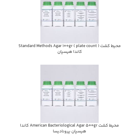
محيط كشت ( Standard Methods Agar 100gr ( plate count
كاندا هيسپان
محيط كشت American Bacteriological Agar 500gr كاندا
هيسپان پروناديسا