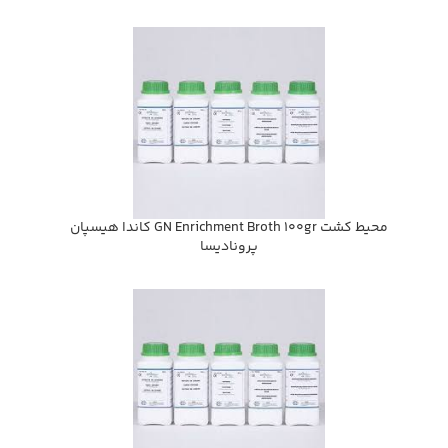
محيط كشت GN Enrichment Broth 100gr كاندا هيسپان
پروناديسا