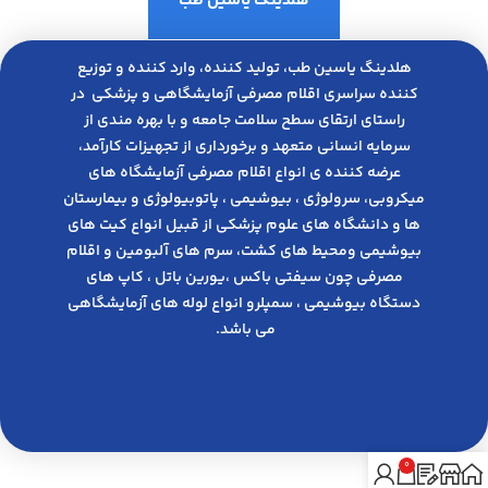
هلدینگ یاسین طب
هلدینگ یاسین طب، تولید کننده، وارد کننده و توزیع
کننده سراسری اقلام مصرفی آزمایشگاهی و پزشکی در
راﺳﺘﺎی ارﺗﻘﺎی ﺳﻄﺢ ﺳﻼﻣﺖ ﺟﺎﻣﻌﻪ و ﺑﺎ ﺑﻬﺮه ﻣﻨﺪی از
ﺳﺮﻣﺎﯾﻪ انسانی متعهد و ﺑﺮﺧﻮرداری از ﺗﺠﻬﯿﺰات ﮐﺎرآﻣﺪ،
عرضه کننده ی انواع اﻗﻼم مصرفی آزﻣﺎﯾﺸﮕﺎه های
میکروبی، ﺳﺮوﻟﻮژی ، ﺑﯿﻮﺷﯿﻤﯽ ، پاتوبیولوژی و بیمارستان
ها و دانشگاه های علوم پزشکی از قبیل انواع کیت های
بیوشیمی ومحیط های کشت، سرم های آلبومین و اقلام
مصرفی چون سیفتی باکس ،یورین باتل ، کاپ های
دستگاه بیوشیمی ، سمپلرو انواع لوله های آزمایشگاهی
می باشد.
0