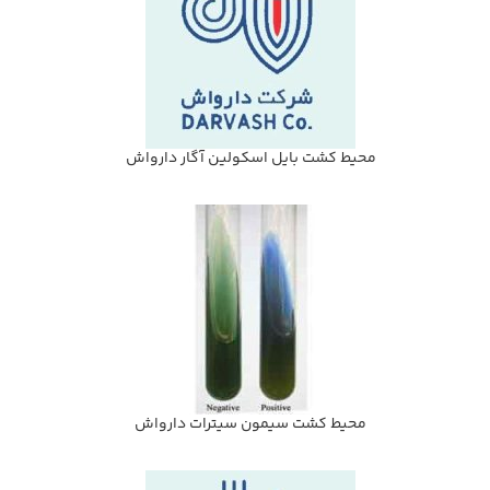
محيط كشت بايل اسكولين آگار دارواش
محيط كشت سيمون سيترات دارواش