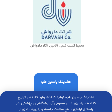
محيط كشت فنيل آلانين آگار دارواش
هلدینگ یاسین طب
هلدینگ یاسین طب، تولید کننده، وارد کننده و توزیع
کننده سراسری اقلام مصرفی آزمایشگاهی و پزشکی در
راﺳﺘﺎی ارﺗﻘﺎی ﺳﻄﺢ ﺳﻼﻣﺖ ﺟﺎﻣﻌﻪ و ﺑﺎ ﺑﻬﺮه ﻣﻨﺪی از