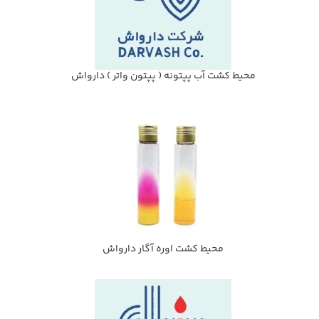
محيط كشت آب پپتونه ( پپتون واتر ) دارواش
محيط كشت اوره آگار دارواش