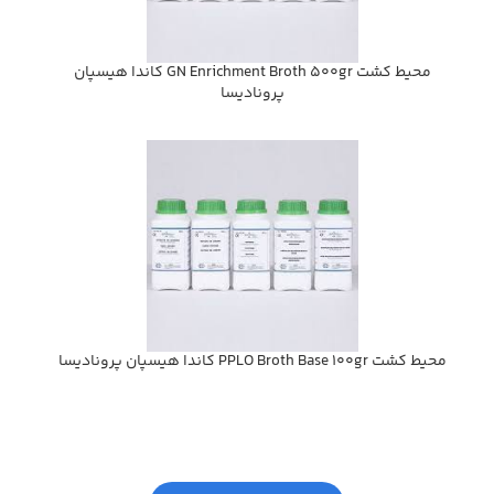
محيط كشت GN Enrichment Broth 500gr كاندا هيسپان
پروناديسا
محيط كشت PPLO Broth Base 100gr كاندا هيسپان پروناديسا