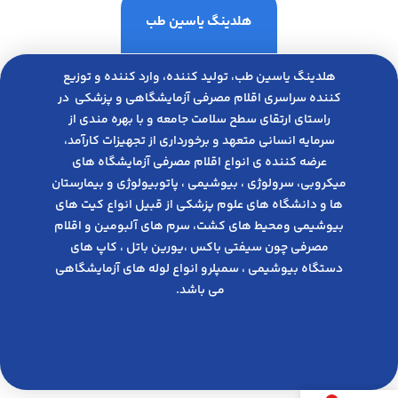
هلدینگ یاسین طب
هلدینگ یاسین طب، تولید کننده، وارد کننده و توزیع
کننده سراسری اقلام مصرفی آزمایشگاهی و پزشکی در
راﺳﺘﺎی ارﺗﻘﺎی ﺳﻄﺢ ﺳﻼﻣﺖ ﺟﺎﻣﻌﻪ و ﺑﺎ ﺑﻬﺮه ﻣﻨﺪی از
ﺳﺮﻣﺎﯾﻪ انسانی متعهد و ﺑﺮﺧﻮرداری از ﺗﺠﻬﯿﺰات ﮐﺎرآﻣﺪ،
عرضه کننده ی انواع اﻗﻼم مصرفی آزﻣﺎﯾﺸﮕﺎه های
میکروبی، ﺳﺮوﻟﻮژی ، ﺑﯿﻮﺷﯿﻤﯽ ، پاتوبیولوژی و بیمارستان
ها و دانشگاه های علوم پزشکی از قبیل انواع کیت های
بیوشیمی ومحیط های کشت، سرم های آلبومین و اقلام
مصرفی چون سیفتی باکس ،یورین باتل ، کاپ های
دستگاه بیوشیمی ، سمپلرو انواع لوله های آزمایشگاهی
می باشد.