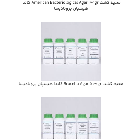
محيط كشت American Bacteriological Agar 100gr كاندا
هيسپان پروناديسا
محيط كشت Brucella Agar 500gr كاندا هيسپان پروناديسا