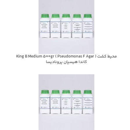
محيط كشت ( King B Medium 500gr ( Pseudomonas F Agar
كاندا هيسپان پروناديسا