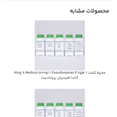
محصولات مشابه
محيط كشت ( King A Medium 500gr ( Pseudomonas P Agar
كاندا هيسپان پروناديسا