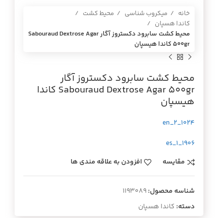
خانه
میکروب شناسی
محیط کشت
کاندا هسپان
محيط كشت سابرود دكستروز آگار Sabouraud Dextrose Agar
500gr كاندا هيسپان
محيط كشت سابرود دكستروز آگار
Sabouraud Dextrose Agar 500gr كاندا
هيسپان
1024_en_2
1906_es_1
مقایسه
افزودن به علاقه مندی ها
شناسه محصول:
1193089
دسته:
کاندا هسپان