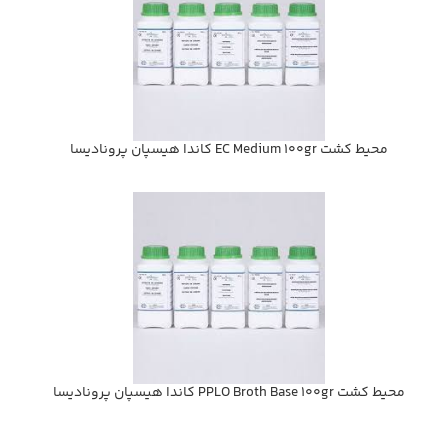
محيط كشت EC Medium 100gr كاندا هيسپان پروناديسا
محيط كشت PPLO Broth Base 100gr كاندا هيسپان پروناديسا