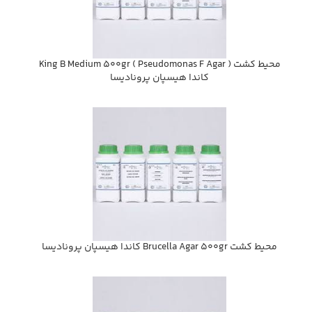
محيط كشت ( King B Medium 500gr ( Pseudomonas F Agar
كاندا هيسپان پروناديسا
محيط كشت Brucella Agar 500gr كاندا هيسپان پروناديسا