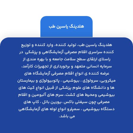
هلدینگ یاسین طب
هلدینگ یاسین طب، تولید کننده، وارد کننده و توزیع
کننده سراسری اقلام مصرفی آزمایشگاهی و پزشکی در
راﺳﺘﺎی ارﺗﻘﺎی ﺳﻄﺢ ﺳﻼﻣﺖ ﺟﺎﻣﻌﻪ و ﺑﺎ ﺑﻬﺮه ﻣﻨﺪی از
ﺳﺮﻣﺎﯾﻪ انسانی متعهد و ﺑﺮﺧﻮرداری از ﺗﺠﻬﯿﺰات ﮐﺎرآﻣﺪ،
عرضه کننده ی انواع اﻗﻼم مصرفی آزﻣﺎﯾﺸﮕﺎه های
میکروبی، ﺳﺮوﻟﻮژی ، ﺑﯿﻮﺷﯿﻤﯽ ، پاتوبیولوژی و بیمارستان
ها و دانشگاه های علوم پزشکی از قبیل انواع کیت های
بیوشیمی ومحیط های کشت، سرم های آلبومین و اقلام
مصرفی چون سیفتی باکس ،یورین باتل ، کاپ های
دستگاه بیوشیمی ، سمپلرو انواع لوله های آزمایشگاهی
می باشد.