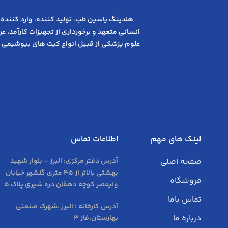
هلدینگ یاسین طب، تولید کننده، وارد کننده 
انسانی متعهد و ﺑﺮﺧﻮرداری از ﺗﺠﻬﯿﺰات ﮐﺎرآﻣﺪ، 
علوم پزشکی از قبیل انواع کیت های بیوشیمی 
لینک های مهم
اطلاعات تماس
صفحه اصلی
آدرس دفتر مرکزی:
البرز – بلوار شهید
بهشتی بالاتر از 45 متری گلشهر خیابان
فروشگاه
ولیعصر کوچه دهقان دره شیری پلاک 5
تماس باما
آدرس کارخانه : البرز ،شهرک صنعتی
درباره ما
بهارستان،فاز 3