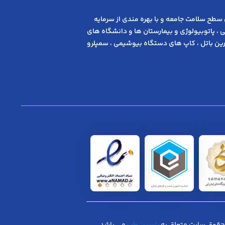
 ﺳﻄﺢ ﺳﻼﻣﺖ ﺟﺎﻣﻌﻪ و ﺑﺎ ﺑﻬﺮه ﻣﻨﺪی از ﺳﺮﻣﺎﯾﻪ
 ، پاتوبیولوژی و بیمارستان ها و دانشگاه های
ن باتل ، کاپ های دستگاه بیوشیمی ، سمپلرو
حقوق سایت متعلق به
یاسین طب
می باشد.