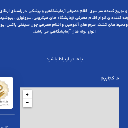
و توزیع کننده سراسری اقلام مصرفی آزمایشگاهی و پزشکی در راﺳﺘﺎی ارﺗﻘﺎی
عرضه کننده ی انواع اﻗﻼم مصرفی آزﻣﺎﯾﺸﮕﺎه های میکروبی، ﺳﺮوﻟﻮژی ، ﺑﯿﻮﺷﯿﻤﯽ
ومحیط های کشت، سرم های آلبومین و اقلام مصرفی چون سیفتی باکس ،یوری
انواع لوله های آزمایشگاهی می باشد.
با ما در ارتباط باشید
ما کجاییم
+
−
کلیه 