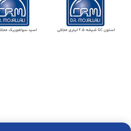
استون GC شيشه 2.5 ليتري مجللي
اسيد سولفوريك مجللي 1 ليت