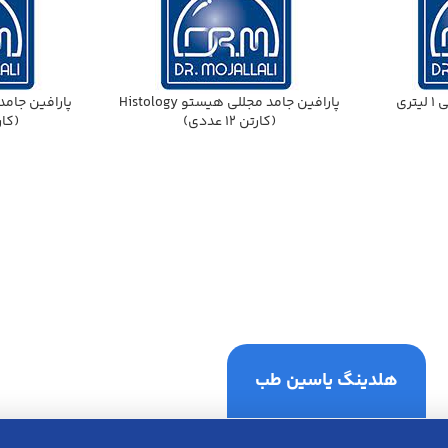
ري
پارافين جامد مجللي هيستو Histology
(كارتن 12 عددي)
(كارتن 2
هلدینگ یاسین طب