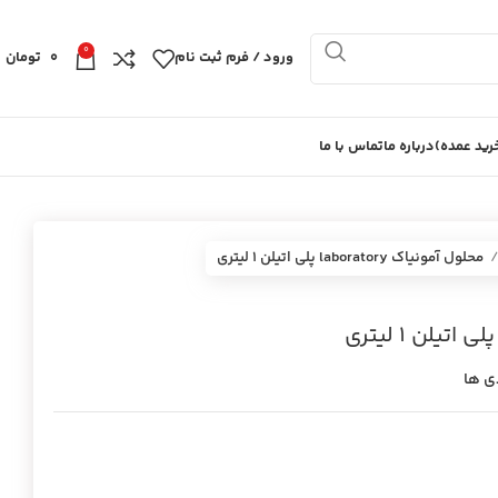
0
ورود / فرم ثبت نام
0
تومان
ید عمده)
درباره ما
تماس با ما
محلول آمونياك laboratory پلي اتيلن 1 ليتري
ی ها