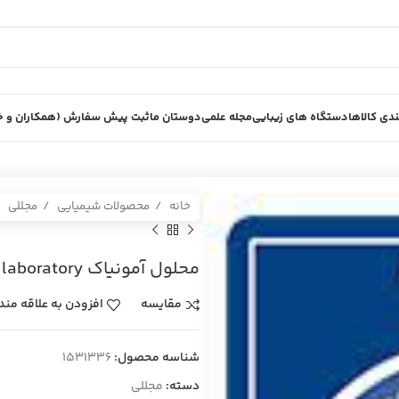
دی کالاها
دستگاه های زیبایی
مجله علمی
دوستان ما
ثبت پیش سفارش (همکاران و خر
خانه
محصولات شیمیایی
مجللی
محلول آمونياك laboratory پلي اتيلن 1 ليتري
مقایسه
افزودن به علاقه مند
شناسه محصول:
1531336
دسته:
مجللی