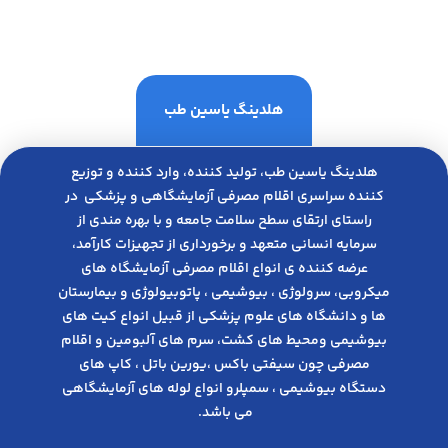
هلدینگ یاسین طب
هلدینگ یاسین طب، تولید کننده، وارد کننده و توزیع
کننده سراسری اقلام مصرفی آزمایشگاهی و پزشکی در
راﺳﺘﺎی ارﺗﻘﺎی ﺳﻄﺢ ﺳﻼﻣﺖ ﺟﺎﻣﻌﻪ و ﺑﺎ ﺑﻬﺮه ﻣﻨﺪی از
ﺳﺮﻣﺎﯾﻪ انسانی متعهد و ﺑﺮﺧﻮرداری از ﺗﺠﻬﯿﺰات ﮐﺎرآﻣﺪ،
عرضه کننده ی انواع اﻗﻼم مصرفی آزﻣﺎﯾﺸﮕﺎه های
میکروبی، ﺳﺮوﻟﻮژی ، ﺑﯿﻮﺷﯿﻤﯽ ، پاتوبیولوژی و بیمارستان
ها و دانشگاه های علوم پزشکی از قبیل انواع کیت های
بیوشیمی ومحیط های کشت، سرم های آلبومین و اقلام
مصرفی چون سیفتی باکس ،یورین باتل ، کاپ های
دستگاه بیوشیمی ، سمپلرو انواع لوله های آزمایشگاهی
می باشد.