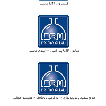
گليسرول 1 LIT مجللي
متانول USP پلي اتيلن 20ليتري مجللي
موم سفيد پاتوبيولوژي 500 گرمي Histology هيستو مجللي