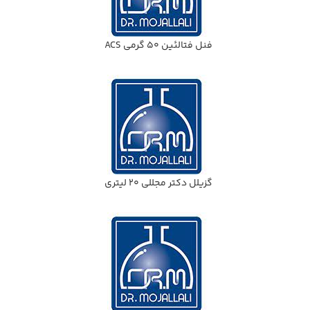
فنل فتالئين 50 گرمي ACS
گزيلل دكتر مجللي 20 ليتري