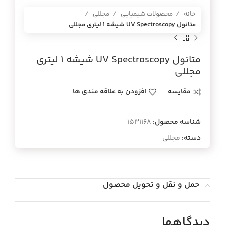
خانه
محصولات شیمیایی
مجللی
متانول UV Spectroscopy شيشه 1 ليتري مجللي
متانول UV Spectroscopy شيشه 1 ليتري
مجللي
مقایسه
افزودن به علاقه مندی ها
شناسه محصول:
1531168
دسته:
مجللی
حمل و نقل و تحویل محصول
دیدگاهها